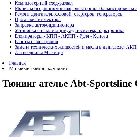
Компьютерный сход-развал
Мойка колес, шиномонтаж, электронная балансировка ко
Ремонт двигателя, ходовой, стартеров, генераторов
Промывка инжектора
Заправка автокондиционера
Установка сигнализаций, аудиосистем, парктроника
Блокираторы - КПП - АКПП - Руля - Капота
Работы с электрикой
Замена технических жидкостей и масла в двигателе, АК
Автосервисы Мытищи
Главная
Мировые тюнинг компании
Тюнинг ателье Abt-Sportslin