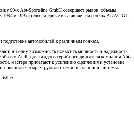
онцу 90-х Abt-Sportsline GmbH совершает рывок, объемы
В 1994 и 1995 ателье впервые выставляет на гонках ADAC GT-
n и подготовке автомобилей к различным гонкам.
скают, ни одну возможность повысить мощность и надежность
мобилям Audi. Для каждого серийного двигателя компания Abt-
ости, мастера прибегают к усилению сцепления и установке
нствованной четырехтрубной схемой выхлопной системы.
tsline.