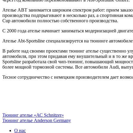
Ателье ABT занимается широким спектром работ: прием заказо
производства подпрыгивают в несколько раз, а спортивная ко
Cup автомобили полностью собственного производства.
С 2000 года ателье начинает заниматься модернизацией двигате
Ателье Abt-Sportsline специализируется на тюнинге автомобиле
В работе над своими проектами тюнинг ателье существенно у
автомобиля, при этом придавая ему внушительный и в то же в
Sportsline разработала свой чип-тюнинг, повышающий мощность
более мощной тормозной системы. Все автомобили Audi, выпу
Тесное сотрудничество с немецким производителем дает возможн
Тюнинг ателье «АС Schnitzer»
Тюнинг ателье Anderson Germany
О нас