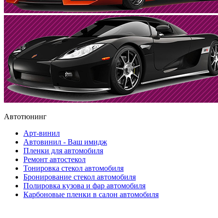
Автотюнинг
Арт-винил
Автовинил - Ваш имидж
Пленки для автомобиля
Ремонт автостекол
Тонировка стекол автомобиля
Бронирование стекол автомобиля
Полировка кузова и фар автомобиля
Карбоновые пленки в салон автомобиля