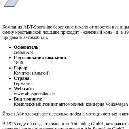
Компания ABT-Sportsline берет свое начало от простой кузниц
смену крестьянской лошадке приходит «железный конь» и, в 192
продавать автомобили.
Основатель:
семья Abt
Год основания компании
:
1896
Город:
Кемптен (Альгой)
Cтрана:
Германия
Web сайт:
www.abt-sportsline.de
Вид тюнинга:
Комплексный тюнинг автомобилей концерна Volkswagen
Йохан Абт одерживает несколько побед в мотоциклетных и авт
В 1975 году он создает компанию Abt tuning GmbH, которая от
через год компанию переименовывают в Abt-Sportsline GmbH.