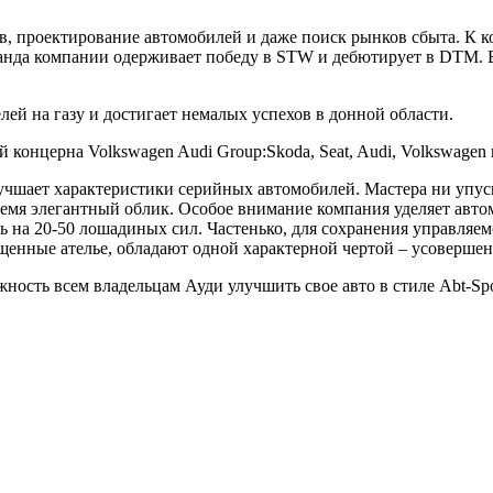
в, проектирование автомобилей и даже поиск рынков сбыта. К к
манда компании одерживает победу в STW и дебютирует в DTM. 
лей на газу и достигает немалых успехов в донной области.
й концерна Volkswagen Audi Group:Skoda, Seat, Audi, Volkswage
лучшает характеристики серийных автомобилей. Мастера ни упу
ремя элегантный облик. Особое внимание компания уделяет авто
 на 20-50 лошадиных сил. Частенько, для сохранения управляем
щенные ателье, обладают одной характерной чертой – усоверше
ость всем владельцам Ауди улучшить свое авто в стиле Abt-Spor