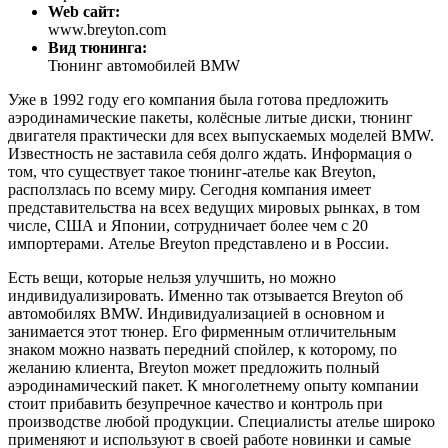
Web сайт:
www.breyton.com
Вид тюнинга:
Тюнинг автомобилей BMW
Уже в 1992 году его компания была готова предложить
аэродинамические пакеты, колёсные литые диски, тюнинг
двигателя практически для всех выпускаемых моделей BMW.
Известность не заставила себя долго ждать. Информация о
том, что существует такое тюнинг-ателье как Breyton,
расползлась по всему миру. Сегодня компания имеет
представительства на всех ведущих мировых рынках, в том
числе, США и Японии, сотрудничает более чем с 20
импортерами. Ателье Breyton представлено и в России.
Есть вещи, которые нельзя улучшить, но можно
индивидуализировать. Именно так отзывается Breyton об
автомобилях BMW. Индивидуализацией в основном и
занимается этот тюнер. Его фирменным отличительным
знаком можно назвать передний спойлер, к которому, по
желанию клиента, Breyton может предложить полный
аэродинамический пакет. К многолетнему опыту компании
стоит прибавить безупречное качество и контроль при
производстве любой продукции. Специалисты ателье широко
применяют и используют в своей работе новинки и самые