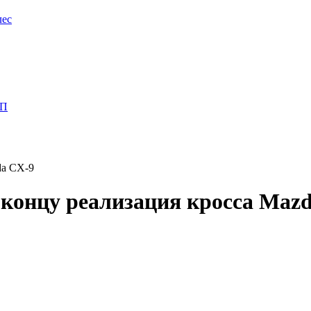
лес
ПП
da CX-9
концу реализация кросса Maz