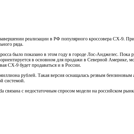
завершении реализации в РФ популярного кроссовера CX-9. При
ьного ряда.
кросса было показано в этом году в городе Лос-Анджелес. Пока 
ь ориентируется в основном для продажи в Северной Америке, мо
ая CX-9 будет продаваться и в России.
 миллиона рублей. Такая версия оснащалась резвым бензиновым а
й системой.
a связана с недостаточным спросом модели на российском рынке.