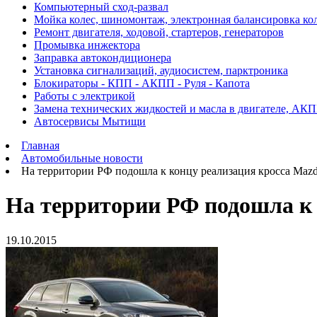
Компьютерный сход-развал
Мойка колес, шиномонтаж, электронная балансировка ко
Ремонт двигателя, ходовой, стартеров, генераторов
Промывка инжектора
Заправка автокондиционера
Установка сигнализаций, аудиосистем, парктроника
Блокираторы - КПП - АКПП - Руля - Капота
Работы с электрикой
Замена технических жидкостей и масла в двигателе, АК
Автосервисы Мытищи
Главная
Автомобильные новости
На территории РФ подошла к концу реализация кросса Maz
На территории РФ подошла к 
19.10.2015