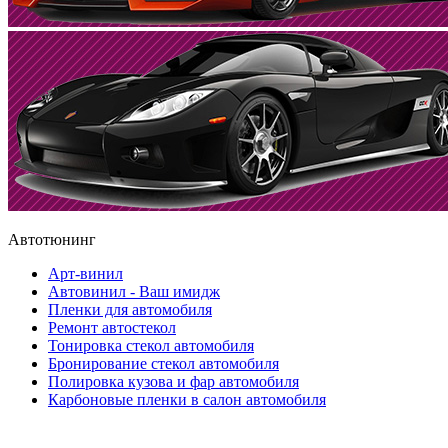
Автотюнинг
Арт-винил
Автовинил - Ваш имидж
Пленки для автомобиля
Ремонт автостекол
Тонировка стекол автомобиля
Бронирование стекол автомобиля
Полировка кузова и фар автомобиля
Карбоновые пленки в салон автомобиля