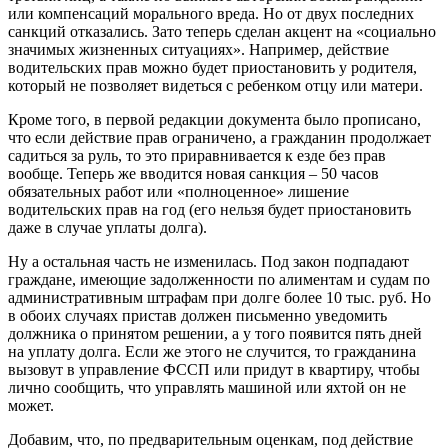
или компенсаций морального вреда. Но от двух последних
санкций отказались. Зато теперь сделан акцент на «социально
значимых жизненных ситуациях». Например, действие
водительских прав можно будет приостановить у родителя,
который не позволяет видеться с ребенком отцу или матери.
Кроме того, в первой редакции документа было прописано,
что если действие прав ограничено, а гражданин продолжает
садиться за руль, то это приравнивается к езде без прав
вообще. Теперь же вводится новая санкция – 50 часов
обязательных работ или «полноценное» лишение
водительских прав на год (его нельзя будет приостановить
даже в случае уплаты долга).
Ну а остальная часть не изменилась. Под закон подпадают
граждане, имеющие задолженности по алиментам и судам по
административным штрафам при долге более 10 тыс. руб. Но
в обоих случаях пристав должен письменно уведомить
должника о принятом решении, а у того появится пять дней
на уплату долга. Если же этого не случится, то гражданина
вызовут в управление ФССП или придут в квартиру, чтобы
лично сообщить, что управлять машиной или яхтой он не
может.
Добавим, что, по предварительным оценкам, под действие