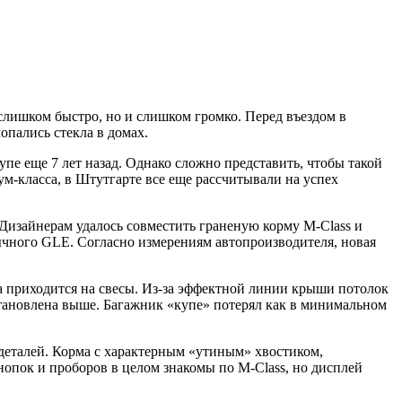
 слишком быстро, но и слишком громко. Перед въездом в
опались стекла в домах.
е еще 7 лет назад. Однако сложно представить, чтобы такой
м-класса, в Штутгарте все еще рассчитывали на успех
Дизайнерам удалось совместить граненую корму М-Class и
ычного GLE. Согласно измерениям автопроизводителя, новая
ка приходится на свесы. Из-за эффектной линии крыши потолок
 установлена выше. Багажник «купе» потерял как в минимальном
» деталей. Корма с характерным «утиным» хвостиком,
нопок и проборов в целом знакомы по М-Class, но дисплей