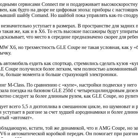
дными сервисами Connect me и поддерживает высокоскоростную 
ен, как будто на дворе не цифровая эпоха: приборы с настоящи
рывший шайбу Comand. Но шайбой пока управлять как-то сподру
значительно уступает в размерах. В пространстве для задних п
такая же, как и в X6. То есть высокие пассажиры будут упирать
сказывает, что место в середине предназначено скорее для ребен
MW X6, но трехместность GLE Coupe не такая условная, как у «б
ычку.
 автомобиль ездить как спорткар, стремились сделать кузов «ку
LE Coupe получился более легким, чем полностью алюминиевый Ra
и, больше момента и больше страхующей электроники.
инг M-Class. По сравнению с «купе», настройки подвески у нег
ала поездка на базовом GLE 250d c четырехцилиндровым дизелем
охотно следует за более длинным рулем, как GLE Coupe, но рулит
ет всего 5,5 л дизтоплива в смешанном цикле, но шумноват и р
и уступает в разгоне за счет худшей аэродинамики и более длин
атый «автомат».
ладающую, кстати, той же динамикой, что и AMG Coupe, но за
6 и автоматической коробкой передач. Он помогает при разгоне