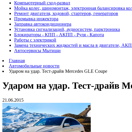
Компьютерный сход-развал
Мойка колес, шиномонтаж, электронная балансировка ко
Ремонт двигателя, ходовой, стартеров, генераторов
Промывка инжектора
Заправка автокондиционера
Установка сигнализаций, аудиосистем, парктроника
Блокираторы - КПП - АКПП - Руля - Капота
Работы с электрикой
Замена технических жидкостей и масла в двигателе, АК
Автосервисы Мытищи
Главная
Автомобильные новости
Ударом на удар. Тест-драйв Mercedes GLE Coupe
Ударом на удар. Тест-драйв M
21.06.2015