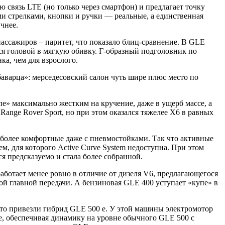
связь LTE (но только через смартфон) и предлагает точку
ми стрелками, кнопки и ручки — реальные, а единственная
чнее.
ассажиров – паритет, что показало блиц-сравнение. В GLE
ся головой в мягкую обивку. Г-образный подголовник по
ка, чем для взрослого.
аварца»: мерседесовский салон чуть шире плюс место по
пе» максимально жестким на кручение, даже в ущерб массе, а
nge Rover Sport, но при этом оказался тяжелее X6 в равных
о более комфортные даже с пневмостойками. Так что активные
, для которого Active Curve System недоступна. При этом
ся предсказуемо и стала более собранной.
аботает менее ровно в отличие от дизеля V6, предлагающегося
ной главной передачи. А бензиновая GLE 400 уступает «купе» в
то привезли гибрид GLE 500 e. У этой машины электромотор
, обеспечивая динамику на уровне обычного GLE 500 с