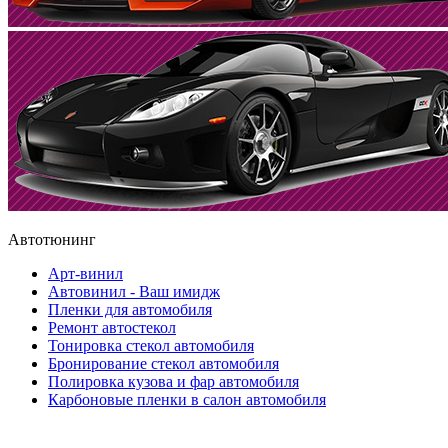
Автотюнинг
Арт-винил
Автовинил - Ваш имидж
Пленки для автомобиля
Ремонт автостекол
Тонировка стекол автомобиля
Бронирование стекол автомобиля
Полировка кузова и фар автомобиля
Карбоновые пленки в салон автомобиля