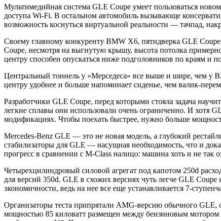
Мультимедийная система GLE Coupe умеет пользоваться новомо
доступа Wi-Fi. В остальном автомобиль вызывающе консерватив
возможность коснуться виртуальной реальности — тачпад, нак
Своему главному конкуренту BMW X6, пятидверка GLE Coupe не
Coupe, несмотря на выгнутую крышу, высота потолка примерно 
центру способен опускаться ниже подголовников по краям и под
Центральный тоннель у «Мерседеса» все выше и шире, чем у B
центру удобнее и больше напоминает сиденье, чем валик-перем
Разработчики GLE Coupe, перед которыми стояла задача научить
легкие сплавы они использовали очень ограниченно. И хотя G
модификациях. Чтобы поехать быстрее, нужно больше мощност
Mercedes-Benz GLE — это не новая модель, а глубокий рестайл
стабилизаторы для GLE — насущная необходимость, что и доказ
прогресс в сравнении с M-Class налицо: машина хоть и не так 
Четырехцилиндровый силовой агрегат под капотом 250d расходу
для версий 350d. GLE в схожих версиях чуть легче GLE Coupe 
экономичности, ведь на нее все еще устанавливается 7-ступенч
Организаторы теста припрятали AMG-версию обычного GLE, об
мощностью 85 киловатт размещен между бензиновым мотором V