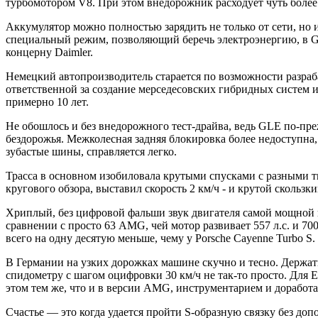
турбомотором V8. При этом внедорожник расходует чуть более 
Аккумулятор можно полностью зарядить не только от сети, но 
специальный режим, позволяющий беречь электроэнергию, в G
концерну Daimler.
Немецкий автопроизводитель старается по возможности разраба
ответственной за создание мерседесовских гибридных систем и
примерно 10 лет.
Не обошлось и без внедорожного тест-драйва, ведь GLE по-п
бездорожья. Межколесная задняя блокировка более недоступна
зубастые шины, справляется легко.
Трасса в основном изобиловала крутыми спусками с разными 
кругового обзора, выставил скорость 2 км/ч - и крутой скольз
Хриплый, без цифровой фальши звук двигателя самой мощной в
сравнении с просто 63 AMG, чей мотор развивает 557 л.с. и 700
всего на одну десятую меньше, чему у Porsche Cayenne Turbo S.
В Германии на узких дорожках машине скучно и тесно. Держать
спидометру с шагом оцифровки 30 км/ч не так-то просто. Для
этом тем же, что и в версии AMG, инструментарием и доработа
Счастье — это когда удается пройти S-образную связку без д