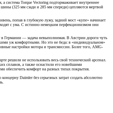
, а система Torque Vectoring подтормаживает внутреннее
шины (325 мм сзади и 285 мм спереди) цепляются мертвой
ливень, попав в глубокую лужу, задний мост «купе» начинает
 сходят с ума. С истинно немецким перфекционизмом они
т в Германии — задача невыполнимая. В Австрии дороги чуть
акими уж комфортными. Но это не беда: в «индивидуальном»
тивные настройки мотора и трансмиссии. Более того, AMG-
рте решили не использовать весь свой технический арсенал.
ких сплавов, а также оснастили его новейшими
ми обеспечить комфорт на разных типах покрытия.
концерну Daimler без серьезных затрат создать абсолютно
ь.