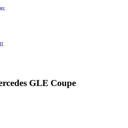
лес
ПП
ercedes GLE Coupe