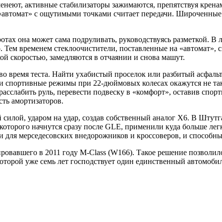
менеют, активные стабилизаторы зажимаются, препятствуя кренам
«автомат» с ощутимыми точками считает передачи. Широченные 
ротах она может сама подруливать, руководствуясь разметкой. В 
о. Тем временем стеклоочистители, поставленные на «автомат»,
ой скоростью, замедляются в отчаянии и снова машут.
о время теста. Найти ухабистый проселок или разбитый асфаль
сии спортивные режимы при 22-дюймовых колесах окажутся не т
асслабить руль, перевести подвеску в «комфорт», оставив спор
сть амортизаторов.
илой, ударом на удар, создав собственный аналог X6. В Штутга
оторого начнутся сразу после GLE, применили куда больше лег
для мерседесовских внедорожников и кроссоверов, и способны
вавшего в 2011 году M-Class (W166). Такое решение позволило 
оторой уже семь лет господствует один единственный автомобил