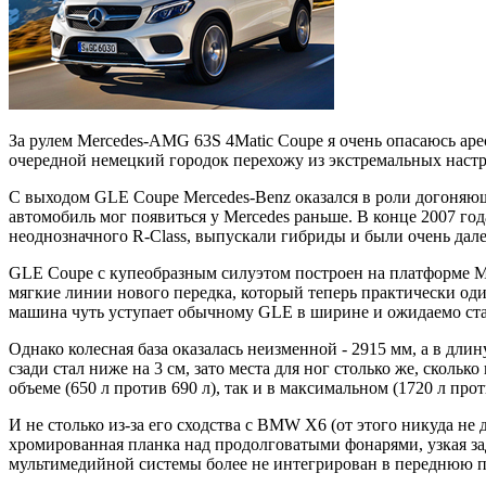
За рулем Mercedes-AMG 63S 4Matic Coupe я очень опасаюсь арес
очередной немецкий городок перехожу из экстремальных настро
С выходом GLE Coupe Mercedes-Benz оказался в роли догоняющ
автомобиль мог появиться у Mercedes раньше. В конце 2007 го
неоднозначного R-Class, выпускали гибриды и были очень дале
GLE Coupe с купеобразным силуэтом построен на платформе M-
мягкие линии нового передка, который теперь практически од
машина чуть уступает обычному GLE в ширине и ожидаемо ста
Однако колесная база оказалась неизменной - 2915 мм, а в дл
сзади стал ниже на 3 см, зато места для ног столько же, скол
объеме (650 л против 690 л), так и в максимальном (1720 л прот
И не столько из-за его сходства с BMW X6 (от этого никуда не
хромированная планка над продолговатыми фонарями, узкая зад
мультимедийной системы более не интегрирован в переднюю па