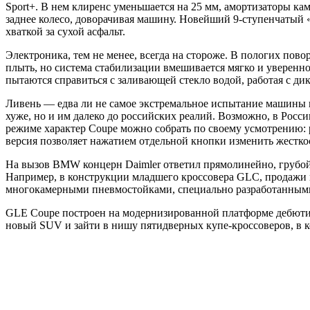
Sport+. В нем клиренс уменьшается на 25 мм, амортизаторы ка
заднее колесо, доворачивая машину. Новейший 9-ступенчатый 
хваткой за сухой асфальт.
Электроника, тем не менее, всегда на стороже. В пологих пово
плыть, но система стабилизации вмешивается мягко и уверенн
пытаются справиться с заливающей стекло водой, работая с дик
Ливень — едва ли не самое экстремальное испытание машины в
хуже, но и им далеко до российских реалий. Возможно, в Рос
режиме характер Coupe можно собрать по своему усмотрению: р
версия позволяет нажатием отдельной кнопки изменить жестко
На вызов BMW концерн Daimler ответил прямолинейно, грубой с
Например, в конструкции младшего кроссовера GLC, продажи к
многокамерными пневмостойками, специально разработанными 
GLE Coupe построен на модернизированной платформе дебютиро
новый SUV и зайти в нишу пятидверных купе-кроссоверов, в к