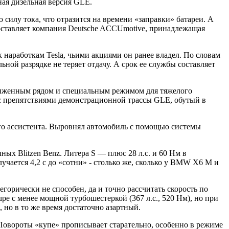
ная дизельная версия GLE.
силу тока, что отразится на времени «заправки» батареи. А
ставляет компания Deutsche ACCUmotive, принадлежащая
 наработкам Tesla, чьими акциями он ранее владел. По словам
ной разрядке не теряет отдачу. А срок ее службы составляет
ниженным рядом и специальным режимом для тяжелого
 с препятствиями демонстрационной трассы GLE, обутый в
го ассистента. Выровнял автомобиль с помощью системы
х Blitzen Benz. Литера S — плюс 28 л.с. и 60 Нм в
лучается 4,2 с до «сотни» - столько же, сколько у BMW X6 M и
горически не способен, да и точно рассчитать скорость по
e с менее мощной турбошестеркой (367 л.с., 520 Нм), но при
 но в то же время достаточно азартный.
 Повороты «купе» прописывает старательно, особенно в режиме