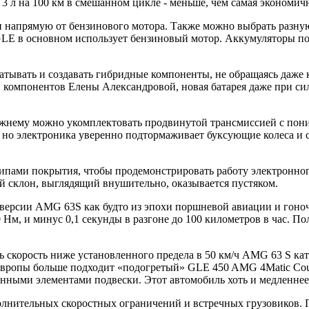
3 л на 100 км в смешанном цикле - меньше, чем самая экономич
и напрямую от бензинового мотора. Также можно выбрать разную 
LE в основном использует бензиновый мотор. Аккумуляторы по
тывать и создавать гибридные компоненты, не обращаясь даже к
 компонентов Елены Александровой, новая батарея даже при силь
режнему можно укомплектовать продвинутой трансмиссией с по
, но электроника уверенно подтормаживает буксующие колеса и
типами покрытия, чтобы продемонстрировать работу электронно
кий склон, выглядящий внушительно, оказывается пустяком.
ерсии AMG 63S как будто из эпохи поршневой авиации и гоночны
 Нм, и минус 0,1 секунды в разгоне до 100 километров в час. По
 скорость ниже установленного предела в 50 км/ч AMG 63 S кате
 Европы больше подходит «подогретый» GLE 450 AMG 4Matic Coup
нными элементами подвески. Этот автомобиль хоть и медленнее,
ополнительных скоростных ограничений и встречных грузовиков.