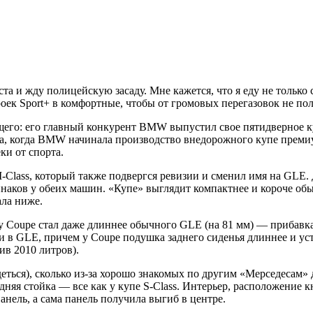
та и жду полицейскую засаду. Мне кажется, что я еду не только
ек Sport+ в комфортные, чтобы от громовых перегазовок не пол
его: его главный конкурент BMW выпустил свое пятидверное куп
да, когда BMW начинала производство внедорожного купе премиу
ки от спорта.
Class, который также подвергся ревизии и сменил имя на GLE. 
инаков у обеих машин. «Купе» выглядит компактнее и короче об
ла ниже.
ину Coupe стал даже длиннее обычного GLE (на 81 мм) — прибав
ько и в GLE, причем у Coupe подушка заднего сиденья длиннее и
ив 2010 литров).
 деться), сколько из-за хорошо знакомых по другим «Мерседесам
няя стойка — все как у купе S-Class. Интерьер, расположение к
нель, а сама панель получила выгиб в центре.