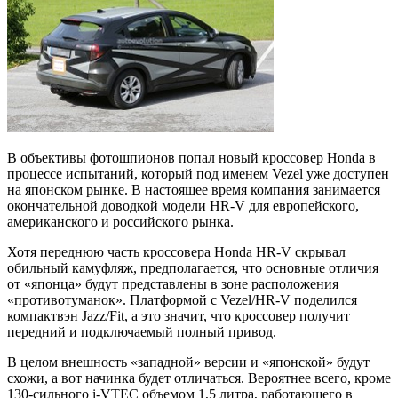
В объективы фотошпионов попал новый кроссовер Honda в
процессе испытаний, который под именем Vezel уже доступен
на японском рынке. В настоящее время компания занимается
окончательной доводкой модели HR-V для европейского,
американского и российского рынка.
Хотя переднюю часть кроссовера Honda HR-V скрывал
обильный камуфляж, предполагается, что основные отличия
от «японца» будут представлены в зоне расположения
«противотуманок». Платформой с Vezel/HR-V поделился
компактвэн Jazz/Fit, а это значит, что кроссовер получит
передний и подключаемый полный привод.
В целом внешность «западной» версии и «японской» будут
схожи, а вот начинка будет отличаться. Вероятнее всего, кроме
130-сильного i-VTEC объемом 1,5 литра, работающего в