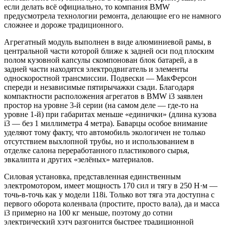
если делать всё официально, то компания BMW
предусмотрела технологии ремонта, делающие его не намного
сложнее и дороже традиционного.
Агрегатный модуль выполнен в виде алюминиевой рамы, в
центральной части которой ближе к задней оси под плоским
полом кузовной капсулы скомпонован блок батарей, а в
задней части находятся электродвигатель и элементы
односкоростной трансмиссии. Подвески — МакФерсон
спереди и независимые пятирычажки сзади. Благодаря
компактности расположения агрегатов в BMW i3 заявлен
простор на уровне 3-й серии (на самом деле — где-то на
уровне 1-й) при габаритах меньше «единички» (длина кузова
i3 — без 1 миллиметра 4 метра). Баварцы особое внимание
уделяют тому факту, что автомобиль экологичен не только
отсутствием выхлопной трубы, но и использованием в
отделке салона переработанного пластикового сырья,
эвкалипта и других «зелёных» материалов.
Силовая установка, представленная единственным
электромотором, имеет мощность 170 сил и тягу в 250 Н·м —
точь-в-точь как у модели 118i. Только вот тяга эта доступна с
первого оборота коленвала (простите, просто вала), да и масса
i3 примерно на 100 кг меньше, поэтому до сотни
электрический хэтч разгонится быстрее традиционной