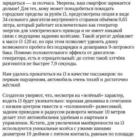
зарядиться — за полчаса. Уверены, ваш смартфон заряжается
дольше! Для тех, кому может понадобиться покидать
городские пределы за рулём i3, предусмотрена опция в виде
34-сильного двигателя внутреннего сгорания объёмом 0,65
литра, который работает исключительно как генератор
энергии для электрического привода и не имеет никакой
связи с ведущими задними колёсами. Такой агрегат добавляет
к массе i3 120 кг, но при этом позволяет удвоить длину
возможного пробега без подзарядки и дозаправки 9-литрового
бака. Помимо положительного эффекта от двигателя-
генератора, есть и отрицательный: до сотни такой хэтчбек
разгонится не быстрее 7,9 секунды.
Нам удалось прокатиться на i3 в качестве пассажиров: по
первым ощущениям, автомобиль очень тихий и достаточно
жёсткий
Создатели уверяют, что, несмотря на «зелёный» характер,
водить i3 будет увлекательно: хорошая динамика в сочетании
с низким центром тяжести и «половинной» развесовкой,
задним приводом и радиусом разворота меньше 10 метров
делает этот автомобильчик удобным и азартным в
управлении. Кстати, для увеличения манёвренности на i3
используются уникальные колёса с узкими шинами
диаметром 19 дюймов с пятном контакта, равным по площади