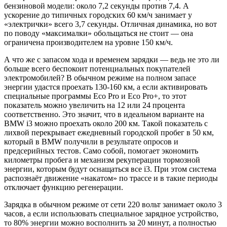
бензиновой модели: около 7,2 секунды против 7,4. А
ускорение до типичных городских 60 км/ч занимает у
«электрички» всего 3,7 секунды. Отличная динамика, но вот
по поводу «максималки» обольщаться не стоит — она
ограничена производителем на уровне 150 км/ч.
А что же с запасом хода и временем зарядки — ведь не это ли
больше всего беспокоит потенциальных покупателей
электромобилей? В обычном режиме на полном запасе
энергии удастся проехать 130-160 км, а если активировать
специальные программы Eco Pro и Eco Pro+, то этот
показатель можно увеличить на 12 или 24 процента
соответственно. Это значит, что в идеальном варианте на
BMW i3 можно проехать около 200 км. Такой показатель с
лихвой перекрывает ежедневный городской пробег в 50 км,
который в BMW получили в результате опросов и
предсерийных тестов. Само собой, помогает экономить
километры пробега и механизм рекуперации тормозной
энергии, которым будут оснащаться все i3. При этом система
распознаёт движение «накатом» по трассе и в такие периоды
отключает функцию регенерации.
Зарядка в обычном режиме от сети 220 вольт занимает около 3
часов, а если использовать специальное зарядное устройство,
то 80% энергии можно восполнить за 20 минут, а полностью