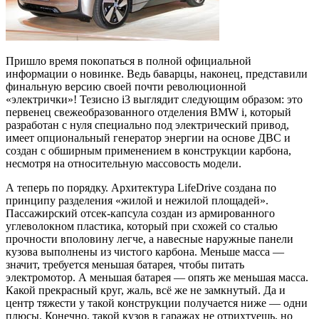
Пришло время покопаться в полной официальной
информации о новинке. Ведь баварцы, наконец, представили
финальную версию своей почти революционной
«электрички»! Тезисно i3 выглядит следующим образом: это
первенец свежеобразованного отделения BMW i, который
разработан с нуля специально под электрический привод,
имеет опциональный генератор энергии на основе ДВС и
создан с обширным применением в конструкции карбона,
несмотря на относительную массовость модели.
А теперь по порядку. Архитектура LifeDrive создана по
принципу разделения «жилой и нежилой площадей».
Пассажирский отсек-капсула создан из армированного
углеволокном пластика, который при схожей со сталью
прочности вполовину легче, а навесные наружные панели
кузова выполнены из чистого карбона. Меньше масса —
значит, требуется меньшая батарея, чтобы питать
электромотор. А меньшая батарея — опять же меньшая масса.
Какой прекрасный круг, жаль, всё же не замкнутый. Да и
центр тяжести у такой конструкции получается ниже — одни
плюсы. Конечно, такой кузов в гаражах не отрихтуешь, но