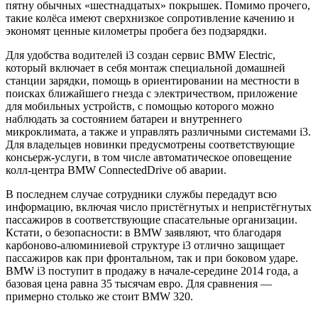
пятну обычных «шестнадцатых» покрышек. Помимо прочего,
такие колёса имеют сверхнизкое сопротивление качению и
экономят ценные километры пробега без подзарядки.
Для удобства водителей i3 создан сервис BMW Electric,
который включает в себя монтаж специальной домашней
станции зарядки, помощь в ориентировании на местности в
поисках ближайшего гнезда с электричеством, приложение
для мобильных устройств, с помощью которого можно
наблюдать за состоянием батареи и внутреннего
микроклимата, а также и управлять различными системами i3.
Для владельцев новинки предусмотрены соответствующие
консьерж-услуги, в том числе автоматическое оповещение
колл-центра BMW ConnectedDrive об аварии.
В последнем случае сотрудники службы передадут всю
информацию, включая число пристёгнутых и непристёгнутых
пассажиров в соответствующие спасательные организации.
Кстати, о безопасности: в BMW заявляют, что благодаря
карбоново-алюминиевой структуре i3 отлично защищает
пассажиров как при фронтальном, так и при боковом ударе.
BMW i3 поступит в продажу в начале-середине 2014 года, а
базовая цена равна 35 тысячам евро. Для сравнения —
примерно столько же стоит BMW 320.