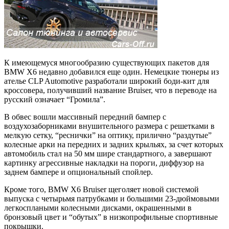
К имеющемуся многообразию существующих пакетов для
BMW X6 недавно добавился еще один. Немецкие тюнеры из
ателье CLP Automotive разработали широкий боди-кит для
кроссовера, получивший название Bruiser, что в переводе на
русский означает “Громила”.
В обвес вошли массивный передний бампер с
воздухозаборниками внушительного размера с решетками в
мелкую сетку, “реснички” на оптику, прилично “раздутые”
колесные арки на передних и задних крыльях, за счет которых
автомобиль стал на 50 мм шире стандартного, а завершают
картинку агрессивные накладки на пороги, диффузор на
заднем бампере и опциональный спойлер.
Кроме того, BMW X6 Bruiser щеголяет новой системой
выпуска с четырьмя патрубками и большими 23-дюймовыми
легкосплаными колесными дисками, окрашенными в
бронзовый цвет и “обутых” в низкопрофильные спортивные
покрышки.