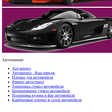
Автотюнинг
Арт-винил
Автовинил - Ваш имидж
Пленки для автомобиля
Ремонт автостекол
Тонировка стекол автомобиля
Бронирование стекол автомобиля
Полировка кузова и фар автомобиля
Карбоновые пленки в салон автомобиля