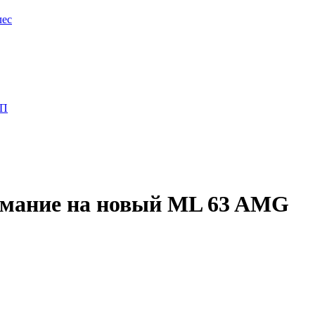
лес
ПП
нимание на новый ML 63 AMG