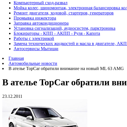
Компьютерный сход-развал
Мойка колес, шиномонтаж, электронная балансировка ко
Ремонт двигателя, ходовой, стартеров, генераторов
Промывка инжектора
Заправка автокондиционера
Установка сигнализаций, аудиосистем, парктроника
Блокираторы - КПП - АКПП - Руля - Капота
Работы с электрикой
Замена технических жидкостей и масла в двигателе, АК
Автосервисы Мытищи
Главная
Автомобильные новости
В ателье TopCar обратили внимание на новый ML 63 AMG
В ателье TopCar обратили в
23.12.2011