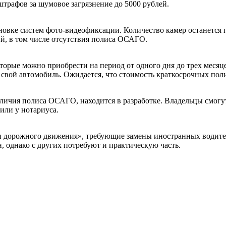
штрафов за шумовое загрязнение до 5000 рублей.
тановке систем фото-видеофиксации. Количество камер останетс
й, в том числе отсутствия полиса ОСАГО.
орые можно приобрести на период от одного дня до трех месяц
свой автомобиль. Ожидается, что стоимость краткосрочных поли
ичия полиса ОСАГО, находится в разработке. Владельцы смогут 
или у нотариуса.
ти дорожного движения», требующие замены иностранных водите
н, однако с других потребуют и практическую часть.