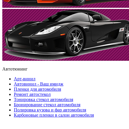
Автотюнинг
Арт-винил
Автовинил - Ваш имидж
Пленки для автомобиля
Ремонт автостекол
Тонировка стекол автомобиля
Бронирование стекол автомобиля
Полировка кузова и фар автомобиля
Карбоновые пленки в салон автомобиля