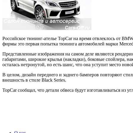
Российское тюнинг-ателье TopCar на время отвлеклось от BMW 
фирмы это первая попытка тюнинга автомобилей марки Merced
Представленные изображения на самом деле являются рендерин
габаритами, широкие крылья (накладки), боковые спойлера, на
осталась нетронутой, но есть шанс, что она уступит место но
В целом, дизайн переднего и заднего бамперов повторяют ст
внешность в стиле Black Series.
TopCar сообщал, что детали обвеса будут изготавливаться из 
О нас