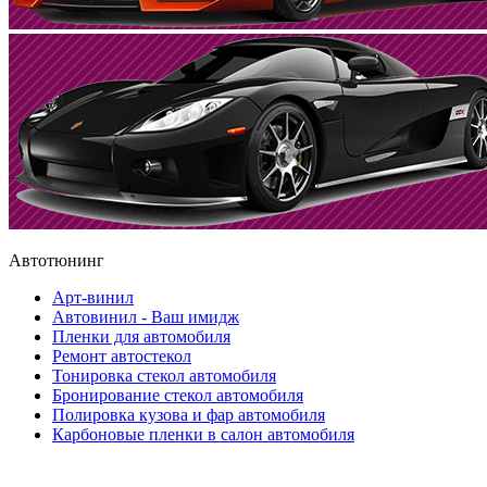
Автотюнинг
Арт-винил
Автовинил - Ваш имидж
Пленки для автомобиля
Ремонт автостекол
Тонировка стекол автомобиля
Бронирование стекол автомобиля
Полировка кузова и фар автомобиля
Карбоновые пленки в салон автомобиля