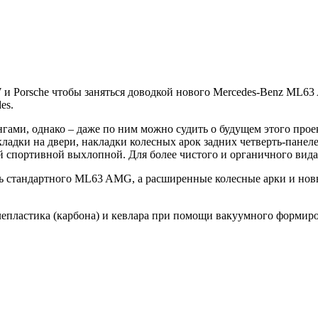
и Porsche чтобы заняться доводкой нового Mercedes-Benz ML63 
es.
гами, однако – даже по ним можно судить о будущем этого про
кладки на двери, накладки колесных арок задних четверть-пане
вой спортивной выхлопной. Для более чистого и органичного вид
иль стандартного ML63 AMG, а расширенные колесные арки и но
углепластика (карбона) и кевлара при помощи вакуумного формир