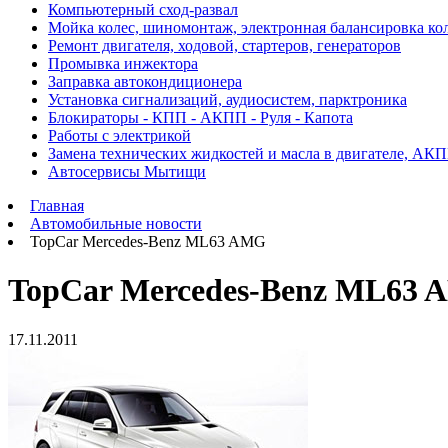
Компьютерный сход-развал
Мойка колес, шиномонтаж, электронная балансировка ко
Ремонт двигателя, ходовой, стартеров, генераторов
Промывка инжектора
Заправка автокондиционера
Установка сигнализаций, аудиосистем, парктроника
Блокираторы - КПП - АКПП - Руля - Капота
Работы с электрикой
Замена технических жидкостей и масла в двигателе, АК
Автосервисы Мытищи
Главная
Автомобильные новости
TopCar Mercedes-Benz ML63 AMG
TopCar Mercedes-Benz ML63
17.11.2011