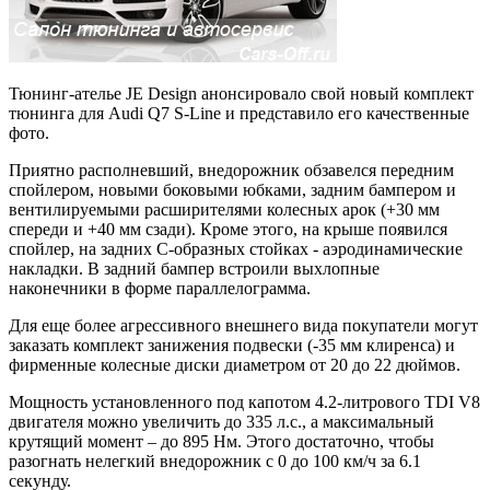
Тюнинг-ателье JE Design анонсировало свой новый комплект
тюнинга для Audi Q7 S-Line и представило его качественные
фото.
Приятно располневший, внедорожник обзавелся передним
спойлером, новыми боковыми юбками, задним бампером и
вентилируемыми расширителями колесных арок (+30 мм
спереди и +40 мм сзади). Кроме этого, на крыше появился
спойлер, на задних С-образных стойках - аэродинамические
накладки. В задний бампер встроили выхлопные
наконечники в форме параллелограмма.
Для еще более агрессивного внешнего вида покупатели могут
заказать комплект занижения подвески (-35 мм клиренса) и
фирменные колесные диски диаметром от 20 до 22 дюймов.
Мощность установленного под капотом 4.2-литрового TDI V8
двигателя можно увеличить до 335 л.с., а максимальный
крутящий момент – до 895 Нм. Этого достаточно, чтобы
разогнать нелегкий внедорожник с 0 до 100 км/ч за 6.1
секунду.