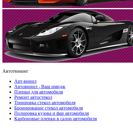
Автотюнинг
Арт-винил
Автовинил - Ваш имидж
Пленки для автомобиля
Ремонт автостекол
Тонировка стекол автомобиля
Бронирование стекол автомобиля
Полировка кузова и фар автомобиля
Карбоновые пленки в салон автомобиля