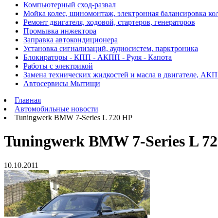
Компьютерный сход-развал
Мойка колес, шиномонтаж, электронная балансировка ко
Ремонт двигателя, ходовой, стартеров, генераторов
Промывка инжектора
Заправка автокондиционера
Установка сигнализаций, аудиосистем, парктроника
Блокираторы - КПП - АКПП - Руля - Капота
Работы с электрикой
Замена технических жидкостей и масла в двигателе, АК
Автосервисы Мытищи
Главная
Автомобильные новости
Tuningwerk BMW 7-Series L 720 HP
Tuningwerk BMW 7-Series L 7
10.10.2011