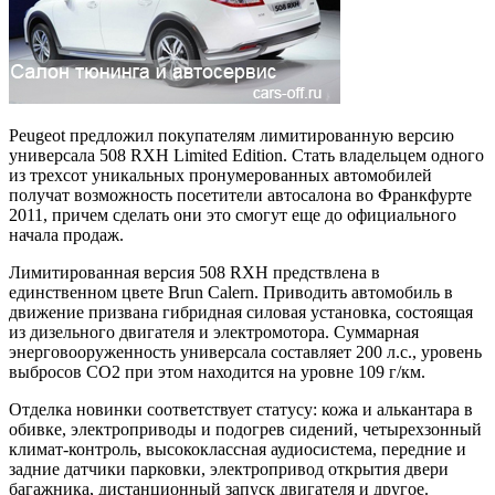
Peugeot предложил покупателям лимитированную версию
универсала 508 RXH Limited Edition. Стать владельцем одного
из трехсот уникальных пронумерованных автомобилей
получат возможность посетители автосалона во Франкфурте
2011, причем сделать они это смогут еще до официального
начала продаж.
Лимитированная версия 508 RXH предствлена в
единственном цвете Brun Calern. Приводить автомобиль в
движение призвана гибридная силовая установка, состоящая
из дизельного двигателя и электромотора. Суммарная
энерговооруженность универсала составляет 200 л.с., уровень
выбросов CO2 при этом находится на уровне 109 г/км.
Отделка новинки соответствует статусу: кожа и алькантара в
обивке, электроприводы и подогрев сидений, четырехзонный
климат-контроль, высококлассная аудиосистема, передние и
задние датчики парковки, электропривод открытия двери
багажника, дистанционный запуск двигателя и другое.