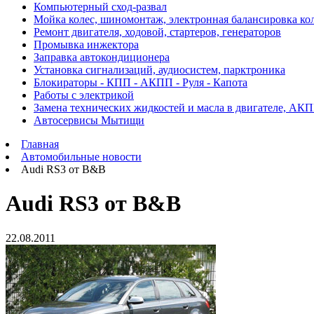
Компьютерный сход-развал
Мойка колес, шиномонтаж, электронная балансировка ко
Ремонт двигателя, ходовой, стартеров, генераторов
Промывка инжектора
Заправка автокондиционера
Установка сигнализаций, аудиосистем, парктроника
Блокираторы - КПП - АКПП - Руля - Капота
Работы с электрикой
Замена технических жидкостей и масла в двигателе, АК
Автосервисы Мытищи
Главная
Автомобильные новости
Audi RS3 от B&B
Audi RS3 от B&B
22.08.2011