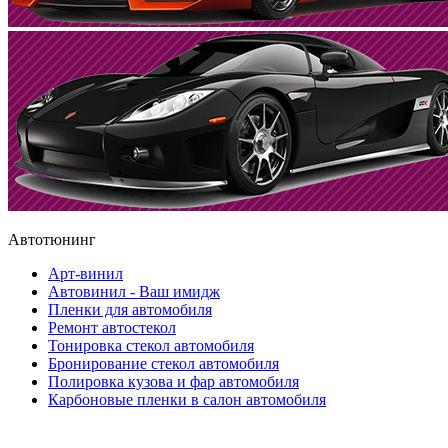
Автотюнинг
Арт-винил
Автовинил - Ваш имидж
Пленки для автомобиля
Ремонт автостекол
Тонировка стекол автомобиля
Бронирование стекол автомобиля
Полировка кузова и фар автомобиля
Карбоновые пленки в салон автомобиля