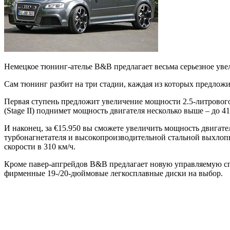
Немецкое тюнинг-ателье B&B предлагает весьма серьезное уве
Сам тюнинг разбит на три стадии, каждая из которых предлож
Первая ступень предложит увеличение мощности 2.5-литрового 
(Stage II) поднимет мощность двигателя несколько выше – до 419
И наконец, за €15.950 вы сможете увеличить мощность двигате
турбонагнетателя и высокопроизводительной стальной выхлопно
скорости в 310 км/ч.
Кроме павер-апгрейдов B&B предлагает новую управляемую сп
фирменные 19-/20-дюймовые легкосплавные диски на выбор.