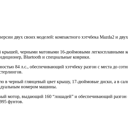
рсии двух своих моделей: компактного хэтчбека Mazda2 и двух
рной крышей, черными матовыми 16-дюймовыми легкосплавными к
диционер, Bluetooth и специальные коврики.
тью 84 л.с., обеспечивающий хэтчбеку разгон с места до сотни
стерлингов.
ную в черный глянцевый цвет крышу, 17-дюймовые диски, а в сал
видуальным номером машины.
й мотор, выдающий 160 “лошадей” и обеспечивающий разгон с м
 995 фунтов.