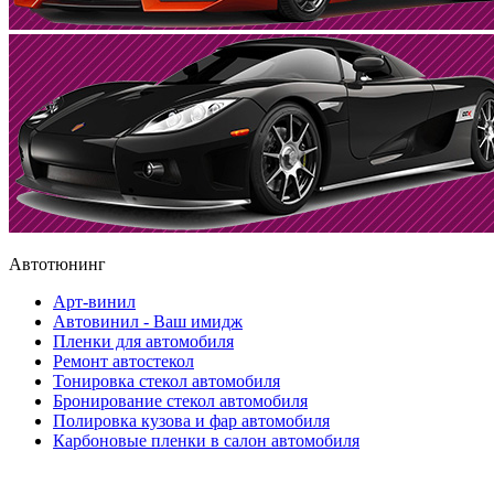
Автотюнинг
Арт-винил
Автовинил - Ваш имидж
Пленки для автомобиля
Ремонт автостекол
Тонировка стекол автомобиля
Бронирование стекол автомобиля
Полировка кузова и фар автомобиля
Карбоновые пленки в салон автомобиля