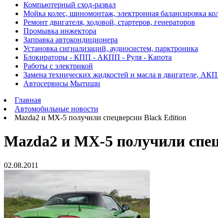
Компьютерный сход-развал
Мойка колес, шиномонтаж, электронная балансировка ко
Ремонт двигателя, ходовой, стартеров, генераторов
Промывка инжектора
Заправка автокондиционера
Установка сигнализаций, аудиосистем, парктроника
Блокираторы - КПП - АКПП - Руля - Капота
Работы с электрикой
Замена технических жидкостей и масла в двигателе, АК
Автосервисы Мытищи
Главная
Автомобильные новости
Mazda2 и MX-5 получили спецверсии Black Edition
Mazda2 и MX-5 получили спец
02.08.2011