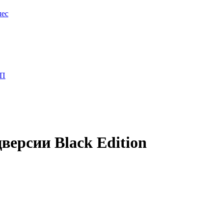
лес
ПП
версии Black Edition