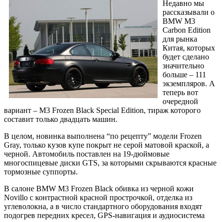
Недавно мы
рассказывали о
BMW M3
Carbon Edition
для рынка
Китая, которых
будет сделано
значительно
больше – 111
экземпляров. А
теперь вот
очередной
вариант – M3 Frozen Black Special Edition, тираж которого
составит только двадцать машин.
В целом, новинка выполнена “по рецепту” модели Frozen
Gray, только кузов купе покрыт не серой матовой краской, а
черной. Автомобиль поставлен на 19-дюймовые
многоспицевые диски GTS, за которыми скрываются красные
тормозные суппорты.
В салоне BMW M3 Frozen Black обивка из черной кожи
Novillo с контрастной красной прострочкой, отделка из
углеволокна, а в число стандартного оборудования входят
подогрев передних кресел, GPS-навигация и аудиосистема