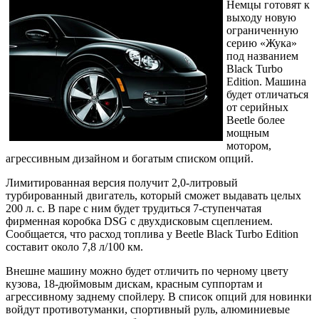
Немцы готовят к
выходу новую
ограниченную
серию «Жука»
под названием
Black Turbo
Edition. Машина
будет отличаться
от серийных
Beetle более
мощным
мотором,
агрессивным дизайном и богатым списком опций.
Лимитированная версия получит 2,0-литровый
турбированный двигатель, который сможет выдавать целых
200 л. с. В паре с ним будет трудиться 7-ступенчатая
фирменная коробка DSG с двухдисковым сцеплением.
Сообщается, что расход топлива у Beetle Black Turbo Edition
составит около 7,8 л/100 км.
Внешне машину можно будет отличить по черному цвету
кузова, 18-дюймовым дискам, красным суппортам и
агрессивному заднему спойлеру. В список опций для новинки
войдут противотуманки, спортивный руль, алюминиевые