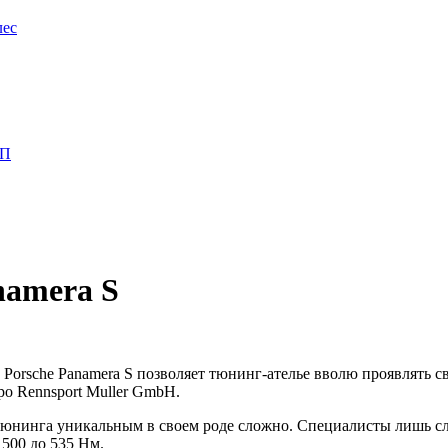
лес
ПП
namera S
Porsche Panamera S позволяет тюнинг-ателье вволю проявлять с
ро Rennsport Muller GmbH.
юнинга уникальным в своем роде сложно. Специалисты лишь слег
 500 до 535 Нм.