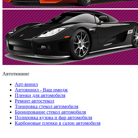
Автотюнинг
Арт-винил
Автовинил - Ваш имидж
Пленки для автомобиля
Ремонт автостекол
Тонировка стекол автомобиля
Бронирование стекол автомобиля
Полировка кузова и фар автомобиля
Карбоновые пленки в салон автомобиля