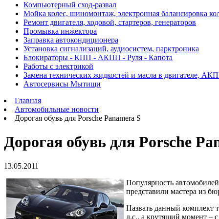
Компьютерный сход-развал
Мойка колес, шиномонтаж, электронная балансировка ко
Ремонт двигателя, ходовой, стартеров, генераторов
Промывка инжектора
Заправка автокондиционера
Установка сигнализаций, аудиосистем, парктроника
Блокираторы - КПП - АКПП - Руля - Капота
Работы с электрикой
Замена технических жидкостей и масла в двигателе, АК
Автосервисы Мытищи
Главная
Автомобильные новости
Дорогая обувь для Porsche Panamera S
Дорогая обувь для Porsche Pa
13.05.2011
Популярность автомобилей 
представили мастера из бю
Назвать данный комплект т
л.с., а крутящий момент – с