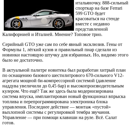
итальяночку. 888-сильный
спорткар на базе Ferrari
599 GTO будет
красоваться на стенде
вместе с недавно
представленной
Калифорнией и Италией. Мнение? Топовое трио.
Серийный GTO уже сам по себе явный эксклюзив. Гены от
Формулы 1, лёгкий кузов и правильный пиар сделали из
новинки настоящую штучку для избранных. Но, видимо этого
было не достаточно.
В актуальной палитре новитека был разработан хитрый план
по оснащению базового шестилитрового 670-сильного V12-
агрегата мощной би-компрессорной системой (давление
наддува увеличили до 0,45 бар) и высокопроизводительным
кулером. Что ещё? Так же здесь была модернизирована
система впуска, имплантирован новый функционал впрыска
топлива и перепрограммирована электроника блока
управления. Последнее действие — монтаж «пустой»
выхлопной системы с регулировкой тембра звучания.
Управление — при помощи клавиши на руле. Всё. Салат
готов.