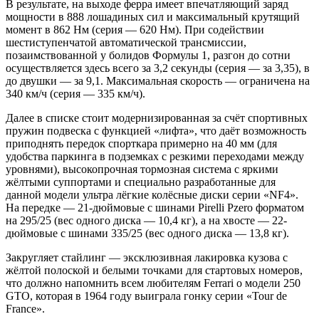
В результате, на выходе ферра имеет впечатляющий заряд
мощности в 888 лошадиных сил и максимальный крутящий
момент в 862 Нм (серия — 620 Нм). При содействии
шестиступенчатой автоматической трансмиссии,
позаимствованной у болидов Формулы 1, разгон до сотни
осуществляется здесь всего за 3,2 секунды (серия — за 3,35), в
до двушки — за 9,1. Максимальная скорость — ограничена на
340 км/ч (серия — 335 км/ч).
Далее в списке стоит модернизированная за счёт спортивных
пружин подвеска с функцией «лифта», что даёт возможность
приподнять передок спорткара примерно на 40 мм (для
удобства паркинга в подземках с резкими переходами между
уровнями), высокопрочная тормозная система с яркими
жёлтыми суппортами и специально разработанные для
данной модели ультра лёгкие колёсные диски серии «NF4».
На передке — 21-дюймовые с шинами Pirelli Pzero форматом
на 295/25 (вес одного диска — 10,4 кг), а на хвосте — 22-
дюймовые с шинами 335/25 (вес одного диска — 13,8 кг).
Закругляет стайлинг — эксклюзивная лакировка кузова с
жёлтой полоской и белыми точками для стартовых номеров,
что должно напомнить всем любителям Ferrari о модели 250
GTO, которая в 1964 году выиграла гонку серии «Tour de
France».