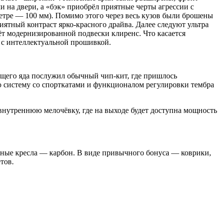
 на двери, а «бэк» приобрёл приятные черты агрессии с
тре — 100 мм). Помимо этого через весь кузов были брошены
иятный контраст ярко-красного драйва. Далее следуют ультра
ёт модернизированной подвески клиренс. Что касается
ь с интеллектуальной прошивкой.
ющего яда послужил обычный чип-кит, где пришлось
ю систему со спорткатами и функционалом регулировки тембра
внутреннюю мелочёвку, где на выходе будет доступна мощность
ивные кресла — карбон. В виде привычного бонуса — коврики,
тов.