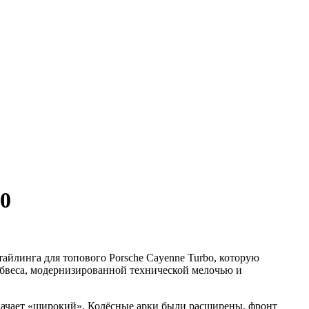
0
айлинга для топового Porsche Cayenne Turbo, которую
обвеса, модернизированной технической мелочью и
означает «широкий». Колёсные арки были расширены, фронт