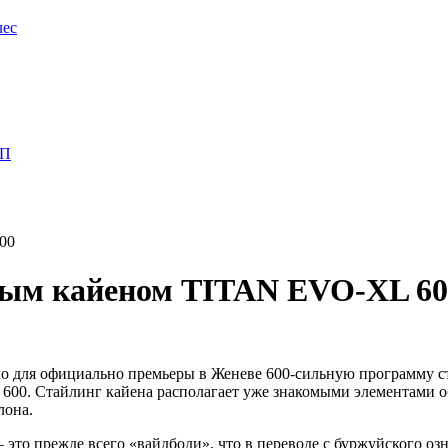
лес
ПП
00
ьным кайеном TITAN EVO-XL 60
ло для официально премьеры в Женеве 600-сильную программу ст
L 600. Стайлинг кайена располагает уже знакомыми элементами 
лона.
 — это прежде всего «вайдбоди», что в переводе с буржуйского 