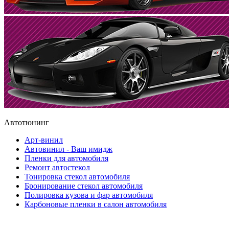
Автотюнинг
Арт-винил
Автовинил - Ваш имидж
Пленки для автомобиля
Ремонт автостекол
Тонировка стекол автомобиля
Бронирование стекол автомобиля
Полировка кузова и фар автомобиля
Карбоновые пленки в салон автомобиля