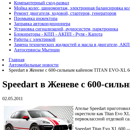
Компьютерный сход-развал
Мойка колес, шиномонтаж, электронная балансировка ко
Ремонт двигателя, ходовой, стартеров, генераторов
Промывка инжектора
Заправка автокондиционера
Установка сигнализаций, аудиосистем, парктроника
Блокираторы - КПП - АКПП - Руля - Капота
Работы с электрикой
Замена технических жидкостей и масла в двигателе, АК
Автосервисы Мытищи
Главная
Автомобильные новости
Speedart в Женеве с 600-сильным кайеном TITAN EVO-XL 6
Speedart в Женеве с 600-сил
02.05.2011
Ателье Speedart приготови
окрестили как Titan Evo X
первоклассной отделкой са
Speedart Titan Evo XL 600