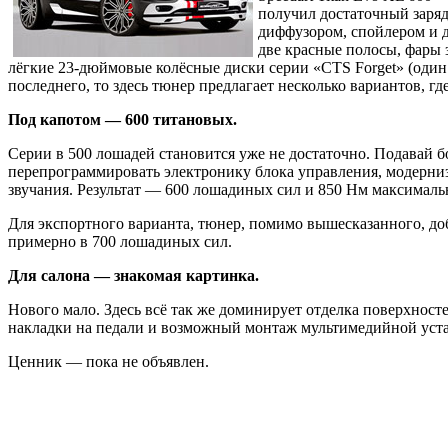
получил достаточный заряд
диффузором, спойлером и 
две красные полосы, фары 
лёгкие 23-дюймовые колёсные диски серии «CTS Forget» (один 
последнего, то здесь тюнер предлагает несколько вариантов, г
Под капотом — 600 титановых.
Серии в 500 лошадей становится уже не достаточно. Подавай 
перепрограммировать электронику блока управления, модерни
звучания. Результат — 600 лошадиных сил и 850 Нм максималь
Для экспортного варианта, тюнер, помимо вышесказанного, до
примерно в 700 лошадиных сил.
Для салона — знакомая картинка.
Нового мало. Здесь всё так же доминирует отделка поверхнос
накладки на педали и возможный монтаж мультимедийной уст
Ценник — пока не объявлен.