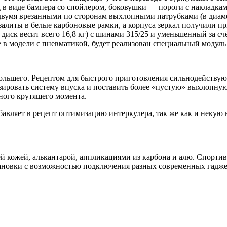
 в виде бампера со спойлером, боковушки — пороги с накладками
двумя врезанными по сторонам выхлопными патрубками (в диаме
залиты в белые карбоновые рамки, а корпуса зеркал получили пр
диск весит всего 16,8 кг) с шинами 315/25 и уменьшенный за сч
де в модели с пневматикой, будет реализован специальный модул
большего. Рецептом для быстрого приготовления сильнодейству
зировать систему впуска и поставить более «пустую» выхлопну
ного крутящего момента.
бавляет в рецепт оптимизацию интеркулера, так же как и некую 
тей кожей, алькантарой, аппликациями из карбона и алю. Спорт
ановки с возможностью подключения разных современных гадже