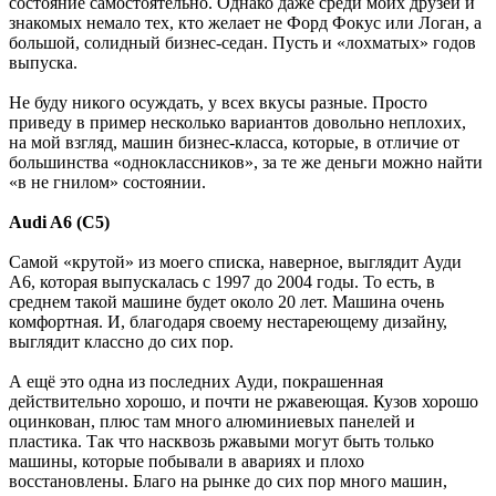
состояние самостоятельно. Однако даже среди моих друзей и
знакомых немало тех, кто желает не Форд Фокус или Логан, а
большой, солидный бизнес-седан. Пусть и «лохматых» годов
выпуска.
Не буду никого осуждать, у всех вкусы разные. Просто
приведу в пример несколько вариантов довольно неплохих,
на мой взгляд, машин бизнес-класса, которые, в отличие от
большинства «одноклассников», за те же деньги можно найти
«в не гнилом» состоянии.
Audi A6 (C5)
Самой «крутой» из моего списка, наверное, выглядит Ауди
А6, которая выпускалась с 1997 до 2004 годы. То есть, в
среднем такой машине будет около 20 лет. Машина очень
комфортная. И, благодаря своему нестареющему дизайну,
выглядит классно до сих пор.
А ещё это одна из последних Ауди, покрашенная
действительно хорошо, и почти не ржавеющая. Кузов хорошо
оцинкован, плюс там много алюминиевых панелей и
пластика. Так что насквозь ржавыми могут быть только
машины, которые побывали в авариях и плохо
восстановлены. Благо на рынке до сих пор много машин,