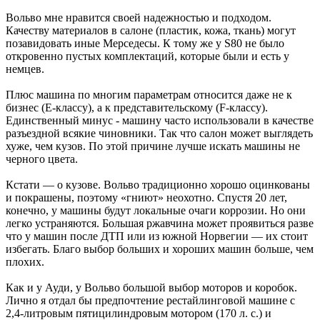
Вольво мне нравится своей надежностью и подходом.
Качеству материалов в салоне (пластик, кожа, ткань) могут
позавидовать иные Мерседесы. К тому же у S80 не было
откровенно пустых комплектаций, которые были и есть у
немцев.
Плюс машина по многим параметрам относится даже не к
бизнес (Е-классу), а к представительскому (F-классу).
Единственный минус - машину часто использовали в качестве
разъездной всякие чиновники. Так что салон может выглядеть
хуже, чем кузов. По этой причине лучше искать машины не
черного цвета.
Кстати — о кузове. Вольво традиционно хорошо оцинкованы
и покрашены, поэтому «гниют» неохотно. Спустя 20 лет,
конечно, у машины будут локальные очаги коррозии. Но они
легко устраняются. Большая ржавчина может проявиться разве
что у машин после ДТП или из южной Норвегии — их стоит
избегать. Благо выбор больших и хороших машин больше, чем
плохих.
Как и у Ауди, у Вольво большой выбор моторов и коробок.
Лично я отдал бы предпочтение рестайлинговой машине с
2,4-литровым пятицилиндровым мотором (170 л. с.) и