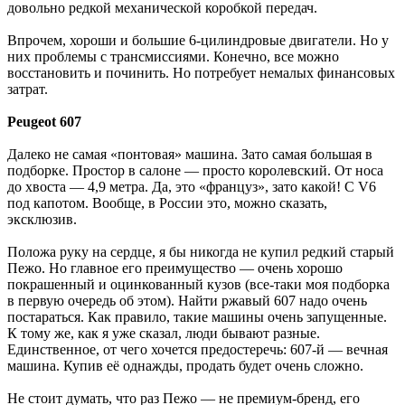
довольно редкой механической коробкой передач.
Впрочем, хороши и большие 6-цилиндровые двигатели. Но у
них проблемы с трансмиссиями. Конечно, все можно
восстановить и починить. Но потребует немалых финансовых
затрат.
Peugeot 607
Далеко не самая «понтовая» машина. Зато самая большая в
подборке. Простор в салоне — просто королевский. От носа
до хвоста — 4,9 метра. Да, это «француз», зато какой! С V6
под капотом. Вообще, в России это, можно сказать,
эксклюзив.
Положа руку на сердце, я бы никогда не купил редкий старый
Пежо. Но главное его преимущество — очень хорошо
покрашенный и оцинкованный кузов (все-таки моя подборка
в первую очередь об этом). Найти ржавый 607 надо очень
постараться. Как правило, такие машины очень запущенные.
К тому же, как я уже сказал, люди бывают разные.
Единственное, от чего хочется предостеречь: 607-й — вечная
машина. Купив её однажды, продать будет очень сложно.
Не стоит думать, что раз Пежо — не премиум-бренд, его