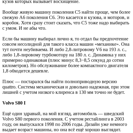
кузов которых вызывает восхищение.
Вообще живую машину поколения С5 найти проще, чем более
свежую А6 поколения С6. Это касается и кузова, и моторов, и
коробок. Хотя сразу стоит сказать, что С5 тоже надо выбирать
с умом. И не абы что.
Если бы машину выбирал лично я, то отдал бы предпочтение
совсем несолидной для такого класса машин «механике». Она
тут почти неубиваема. И либо 2,8-литровому V6 на 193 л. с.,
либо 1,8-лировому турбомотору на 180 л. с. Динамика у них
примерно одинаковая (плюс минус 8,3−8,5 секунд до сотни
километров). Но обслуживание более компактного двигателя
1,8 обходится дешевле.
Плюс — постарался бы найти полноприводную версию
quattro. Система механическая и довольно надежная, при этом
лишней с учетом низкого клиренса в 130 мм точно не будет.
Volvo S80 I
Ещё один здравый, на мой взгляд, автомобиль — шведский
Volvo S80 первого поколения. С учетом рестайлинга в 2003
году, он выпускался 1998 по 2006 годы. Дизайн уже немного
выдает возраст машины, но она всё ещё хорошо выглядит.