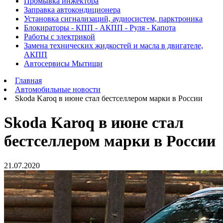
Промывка инжектора
Заправка автокондиционера
Установка сигнализаций, аудиосистем, парктроника
Блокираторы - КПП - АКПП - Руля - Капота
Работы с электрикой
Замена технических жидкостей и масла в двигателе,
АКПП
Автосервисы Мытищи
Главная
Автомобильные новости
Skoda Karoq в июне стал бестселлером марки в России
Skoda Karoq в июне стал
бестселлером марки в России
21.07.2020