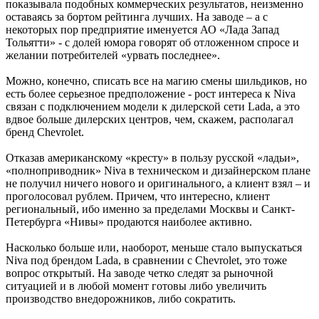
показывала подобных коммерческих результатов, неизменно
оставаясь за бортом рейтинга лучших. На заводе – а с
некоторых пор предприятие именуется АО «Лада Запад
Тольятти» - с долей юмора говорят об отложенном спросе и
желании потребителей «урвать последнее».
Можно, конечно, списать все на магию смены шильдиков, но
есть более серьезное предположение - рост интереса к Niva
связан с подключением модели к дилерской сети Lada, а это
вдвое больше дилерских центров, чем, скажем, располагал
бренд Chevrolet.
Отказав американскому «кресту» в пользу русской «ладьи»,
«полноприводник» Niva в техническом и дизайнерском плане
не получил ничего нового и оригинального, а клиент взял – и
проголосовал рублем. Причем, что интересно, клиент
региональный, ибо именно за пределами Москвы и Санкт-
Петербурга «Нивы» продаются наиболее активно.
Насколько больше или, наоборот, меньше стало выпускаться
Niva под брендом Lada, в сравнении с Chevrolet, это тоже
вопрос открытый. На заводе четко следят за рыночной
ситуацией и в любой момент готовы либо увеличить
производство внедорожников, либо сократить.