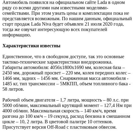
Автомобиль появился на официальном сайте Lada в одном
ряду со всеми другими нам известными моделями-
семействами. При этом узнать цены и комплектации пока не
представляется возможным. По нашим данным, официальный
старт продаж Lada Niva будет объявлен 21 июля 2020 года,
тогда же озвучат интересующую всех покупателей
информацию.
Характеристики известны
Единственное, что в свободном доступе, так это основные
тактико-технические характеристики внедорожника.
Габариты автомобиля: 4056x1800x1690 мм, колесная база –
2450 мм, дорожный просвет – 220 мм, колея передних колес –
1466 мм, задних – 1456 мм. Снаряженная масса автомобиля -
1485 кг, тип трансмиссии – 5МКПП, объем топливного бака -
58 литров.
Рабочий объем двигателя – 1,7 литра, мощность – 80 л.с. при
5000 об/мин, максимальный крутящий момент – 127,4 Нм при
4000 об/мин. Максимальная скорость – 140 км/ч, время
разгона до 100 км/ч – 19 секунд, расход бензина в смешанном
цикле – 10, 2 литра. В цветовой палитре 10 оттенков.
Присутствует версия Off-Road с пластиковым обвесом.