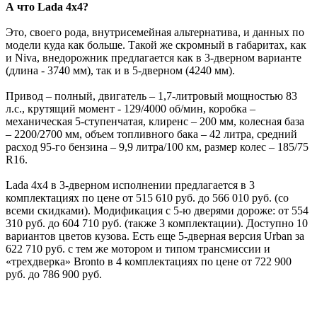
А что Lada 4x4?
Это, своего рода, внутрисемейная альтернатива, и данных по
модели куда как больше. Такой же скромный в габаритах, как
и Niva, внедорожник предлагается как в 3-дверном варианте
(длина - 3740 мм), так и в 5-дверном (4240 мм).
Привод – полный, двигатель – 1,7-литровый мощностью 83
л.с., крутящий момент - 129/4000 об/мин, коробка –
механическая 5-ступенчатая, клиренс – 200 мм, колесная база
– 2200/2700 мм, объем топливного бака – 42 литра, средний
расход 95-го бензина – 9,9 литра/100 км, размер колес – 185/75
R16.
Lada 4x4 в 3-дверном исполнении предлагается в 3
комплектациях по цене от 515 610 руб. до 566 010 руб. (со
всеми скидками). Модификация с 5-ю дверями дороже: от 554
310 руб. до 604 710 руб. (также 3 комплектации). Доступно 10
вариантов цветов кузова. Есть еще 5-дверная версия Urban за
622 710 руб. с тем же мотором и типом трансмиссии и
«трехдверка» Bronto в 4 комплектациях по цене от 722 900
руб. до 786 900 руб.