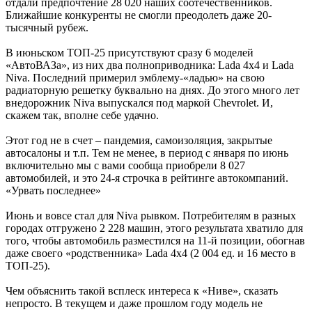
отдали предпочтение 28 020 наших соотечественников.
Ближайшие конкуренты не смогли преодолеть даже 20-
тысячный рубеж.
В июньском ТОП-25 присутствуют сразу 6 моделей
«АвтоВАЗа», из них два полноприводника: Lada 4x4 и Lada
Niva. Последний примерил эмблему-«ладью» на свою
радиаторную решетку буквально на днях. До этого много лет
внедорожник Niva выпускался под маркой Chevrolet. И,
скажем так, вполне себе удачно.
Этот год не в счет – пандемия, самоизоляция, закрытые
автосалоны и т.п. Тем не менее, в период с января по июнь
включительно мы с вами сообща приобрели 8 027
автомобилей, и это 24-я строчка в рейтинге автокомпаний.
«Урвать последнее»
Июнь и вовсе стал для Niva рывком. Потребителям в разных
городах отгружено 2 228 машин, этого результата хватило для
того, чтобы автомобиль разместился на 11-й позиции, обогнав
даже своего «родственника» Lada 4x4 (2 004 ед. и 16 место в
ТОП-25).
Чем объяснить такой всплеск интереса к «Ниве», сказать
непросто. В текущем и даже прошлом году модель не