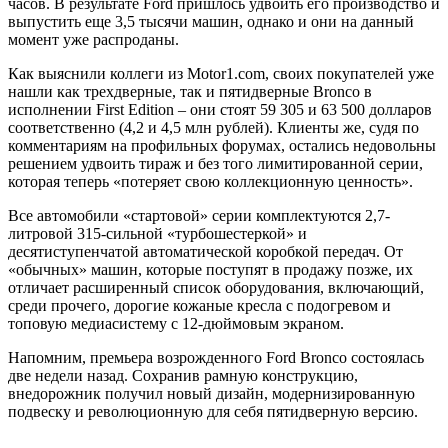
часов. В результате Ford пришлось удвоить его производство и
выпустить еще 3,5 тысячи машин, однако и они на данный
момент уже распроданы.
Как выяснили коллеги из Motor1.com, своих покупателей уже
нашли как трехдверные, так и пятидверные Bronco в
исполнении First Edition – они стоят 59 305 и 63 500 долларов
соответственно (4,2 и 4,5 млн рублей). Клиенты же, судя по
комментариям на профильных форумах, остались недовольны
решением удвоить тираж и без того лимитированной серии,
которая теперь «потеряет свою коллекционную ценность».
Все автомобили «стартовой» серии комплектуются 2,7-
литровой 315-сильной «турбошестеркой» и
десятиступенчатой автоматической коробкой передач. От
«обычных» машин, которые поступят в продажу позже, их
отличает расширенный список оборудования, включающий,
среди прочего, дорогие кожаные кресла с подогревом и
топовую медиасистему с 12-дюймовым экраном.
Напомним, премьера возрожденного Ford Bronco состоялась
две недели назад. Сохранив рамную конструкцию,
внедорожник получил новый дизайн, модернизированную
подвеску и революционную для себя пятидверную версию.