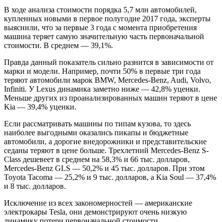
В ходе анализа стоимости порядка 5,7 млн автомобилей,
купленных новыми в первое полугодие 2017 года, эксперты
выяснили, что за первые 3 года с момента приобретения
машина теряет самую значительную часть первоначальной
стоимости. В среднем — 39,1%.
Правда данный показатель сильно разнится в зависимости от
марки и модели. Например, почти 50% в первые три года
теряют автомобили марок BMW, Mercedes-Benz, Audi, Volvo,
Infiniti. У Lexus динамика заметно ниже — 42,8% уценки.
Меньше других из проанализированных машин теряют в цене
Kia — 39,4% уценки.
Если рассматривать машины по типам кузова, то здесь
наиболее выгодными оказались пикапы и бюджетные
автомобили, а дорогие внедорожники и представительские
седаны теряют в цене больше. Трехлетний Mercedes-Benz S-
Class дешевеет в среднем на 58,3% и 66 тыс. долларов,
Mercedes-Benz GLS — 50,2% и 45 тыс. долларов. При этом
Toyota Tacoma — 25,2% и 9 тыс. долларов, а Kia Soul — 37,4%
и 8 тыс. долларов.
Исключение из всех закономерностей — американские
электрокары Tesla, они демонстрируют очень низкую
динамику потери первоначальной стоимости.