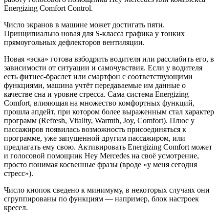
Energizing Comfort Control.
Число экранов в машине может достигать пяти.
Принципиально новая для S-класса графика у тонких
прямоугольных дефлекторов вентиляции.
Новая «эска» готова взбодрить водителя или расслабить его, в
зависимости от ситуации и самочувствия. Если у водителя
есть фитнес-браслет или смартфон с соответствующими
функциями, машина учтёт передаваемые им данные о
качестве сна и уровне стресса. Сама система Energizing
Comfort, влияющая на множество комфортных функций,
прошла апдейт, при котором более выраженным стал характер
программ (Refresh, Vitality, Warmth, Joy, Comfort). Плюс у
пассажиров появилась возможность присоединяться к
программе, уже запущенной другим пассажиром, или
предлагать ему свою. Активировать Energizing Comfort может
и голосовой помощник Hey Mercedes на своё усмотрение,
просто понимая косвенные фразы (вроде «у меня сегодня
стресс»).
Число кнопок сведено к минимуму, в некоторых случаях они
сгруппированы по функциям — например, блок настроек
кресел.