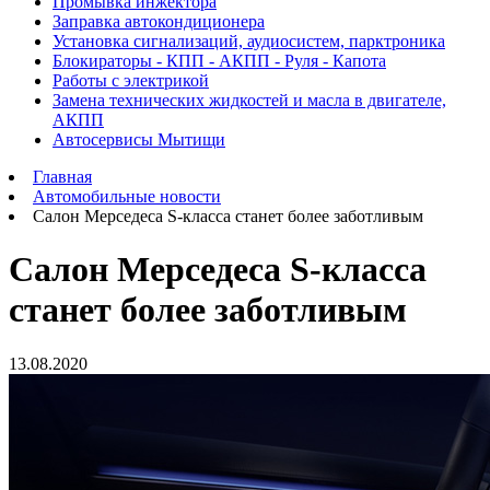
Промывка инжектора
Заправка автокондиционера
Установка сигнализаций, аудиосистем, парктроника
Блокираторы - КПП - АКПП - Руля - Капота
Работы с электрикой
Замена технических жидкостей и масла в двигателе,
АКПП
Автосервисы Мытищи
Главная
Автомобильные новости
Салон Мерседеса S-класса станет более заботливым
Салон Мерседеса S-класса
станет более заботливым
13.08.2020