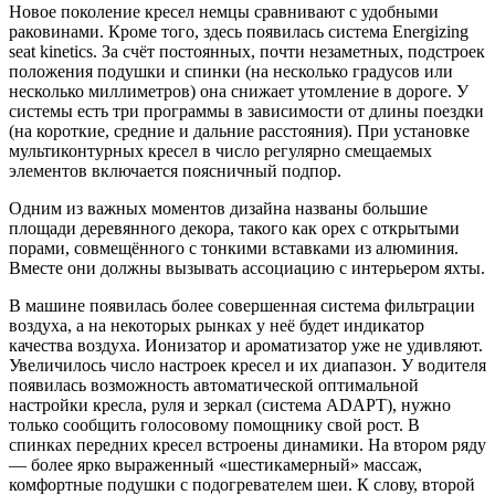
Новое поколение кресел немцы сравнивают с удобными
раковинами. Кроме того, здесь появилась система Energizing
seat kinetics. За счёт постоянных, почти незаметных, подстроек
положения подушки и спинки (на несколько градусов или
несколько миллиметров) она снижает утомление в дороге. У
системы есть три программы в зависимости от длины поездки
(на короткие, средние и дальние расстояния). При установке
мультиконтурных кресел в число регулярно смещаемых
элементов включается поясничный подпор.
Одним из важных моментов дизайна названы большие
площади деревянного декора, такого как орех с открытыми
порами, совмещённого с тонкими вставками из алюминия.
Вместе они должны вызывать ассоциацию с интерьером яхты.
В машине появилась более совершенная система фильтрации
воздуха, а на некоторых рынках у неё будет индикатор
качества воздуха. Ионизатор и ароматизатор уже не удивляют.
Увеличилось число настроек кресел и их диапазон. У водителя
появилась возможность автоматической оптимальной
настройки кресла, руля и зеркал (система ADAPT), нужно
только сообщить голосовому помощнику свой рост. В
спинках передних кресел встроены динамики. На втором ряду
— более ярко выраженный «шестикамерный» массаж,
комфортные подушки с подогревателем шеи. К слову, второй