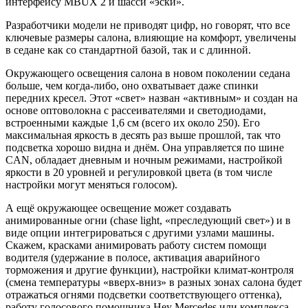
интерфейсу MBUX 2 и шасси «эски».
Разработчики модели не приводят цифр, но говорят, что все
ключевые размеры салона, влияющие на комфорт, увеличены
в седане как со стандартной базой, так и с длинной.
Окружающего освещения салона в новом поколении седана
больше, чем когда-либо, оно охватывает даже спинки
передних кресел. Этот «свет» назван «активным» и создан на
основе оптоволокна с рассеивателями и светодиодами,
встроенными каждые 1,6 см (всего их около 250). Его
максимальная яркость в десять раз выше прошлой, так что
подсветка хорошо видна и днём. Она управляется по шине
CAN, обладает дневным и ночным режимами, настройкой
яркости в 20 уровней и регулировкой цвета (в том числе
настройки могут меняться голосом).
А ещё окружающее освещение может создавать
анимированные огни (chase light, «преследующий свет») и в
виде опции интегрироваться с другими узлами машины.
Скажем, красками анимировать работу систем помощи
водителя (удержание в полосе, активация аварийного
торможения и другие функции), настройки климат-контроля
(смена температуры «вверх-вниз» в разных зонах салона будет
отражаться огнями подсветки соответствующего оттенка),
работу голосового помощника Hey Mercedes или комплекса