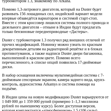
турбомотором 1.3, знакомому по Arkana.
Помимо 1,3-литрового двигателя, который на Duster будет
развивать 156 лошадиных сил, индийский вариант модели
впервые обзаведётся вариатором и системой старт-стоп.
Вместе с этим кроссовер лишился системы полного привода и
дизельного двигателя – отныне в Индии будут предлагать
только бензиновые переднеприводные «Дастеры».
Duster с турбомотором 1.3 получил ряд внешних отличий от
прочих модификаций. Новинку можно узнать по красным
декоративным деталям на радиаторной решётке и в блоках
противотуманок, а также надписи Duster двери багажника,
выполненной в красном цвете. Помимо всего
перечисленного, в списке опций появились 17-дюймовые
диски.
В набор оснащения включены мультимедийная система с 7-
дюймовым сенсорным экраном, камера заднего вида, круиз-
контроль, аудиосистема Arkamys и система помощи на
подъёме.
В Индии цены на новую модификацию Duster варьируются от
1 049 000 до 1 359 000 рупий (примерно 1–1,3 миллиона
рублей по нынешнему курсу). Более доступная версия,
которая комплектуется «атмосферником» 1.5 (106 силы),