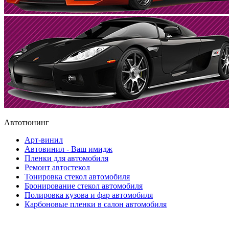
Автотюнинг
Арт-винил
Автовинил - Ваш имидж
Пленки для автомобиля
Ремонт автостекол
Тонировка стекол автомобиля
Бронирование стекол автомобиля
Полировка кузова и фар автомобиля
Карбоновые пленки в салон автомобиля