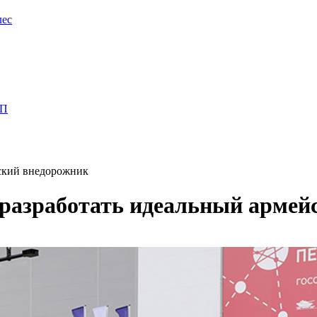
лес
ПП
йский внедорожник
 разработать идеальный армей