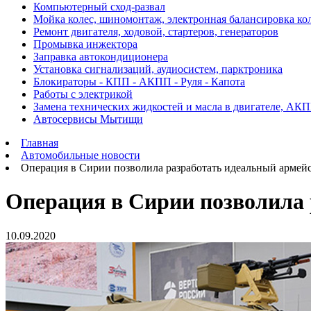
Компьютерный сход-развал
Мойка колес, шиномонтаж, электронная балансировка ко
Ремонт двигателя, ходовой, стартеров, генераторов
Промывка инжектора
Заправка автокондиционера
Установка сигнализаций, аудиосистем, парктроника
Блокираторы - КПП - АКПП - Руля - Капота
Работы с электрикой
Замена технических жидкостей и масла в двигателе, АК
Автосервисы Мытищи
Главная
Автомобильные новости
Операция в Сирии позволила разработать идеальный арме
Операция в Сирии позволила
10.09.2020