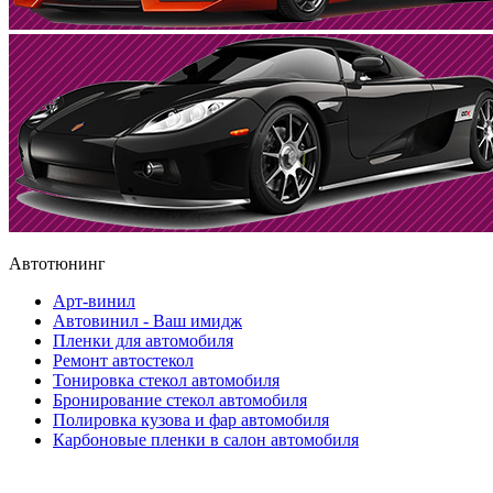
Автотюнинг
Арт-винил
Автовинил - Ваш имидж
Пленки для автомобиля
Ремонт автостекол
Тонировка стекол автомобиля
Бронирование стекол автомобиля
Полировка кузова и фар автомобиля
Карбоновые пленки в салон автомобиля