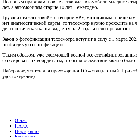
По новым правилам, новые легковые автомобили младше четырех
лет, а автомобилям старше 10 лет – ежегодно.
Грузовикам «легковой» категории «В», мотоциклам, прицепам и 
нет диагностической карты, то техосмотр нужно проходить на че
диагностическая карта выдается на 2 года, а если превышает — 
Закон о фотофиксации техосмотра вступит в силу с 1 марта 202
необходимую сертификацию.
Таким образом, уже следующей весной все сертифицированные 
фиксировать их координаты, чтобы впоследствии можно было т
Набор документов для прохождения ТО – стандартный. При себ
удостоверение).
О нас
F.A.Q.
Портфолио
Контакты