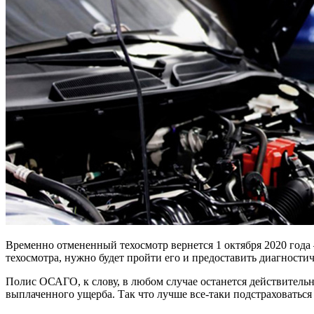
Временно отмененный техосмотр вернется 1 октября 2020 года 
техосмотра, нужно будет пройти его и предоставить диагности
Полис ОСАГО, к слову, в любом случае останется действительн
выплаченного ущерба. Так что лучше все-таки подстраховаться