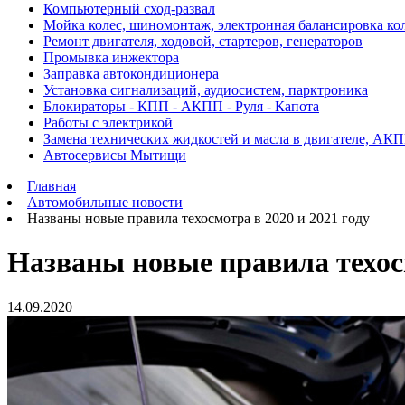
Компьютерный сход-развал
Мойка колес, шиномонтаж, электронная балансировка ко
Ремонт двигателя, ходовой, стартеров, генераторов
Промывка инжектора
Заправка автокондиционера
Установка сигнализаций, аудиосистем, парктроника
Блокираторы - КПП - АКПП - Руля - Капота
Работы с электрикой
Замена технических жидкостей и масла в двигателе, АК
Автосервисы Мытищи
Главная
Автомобильные новости
Названы новые правила техосмотра в 2020 и 2021 году
Названы новые правила техосм
14.09.2020