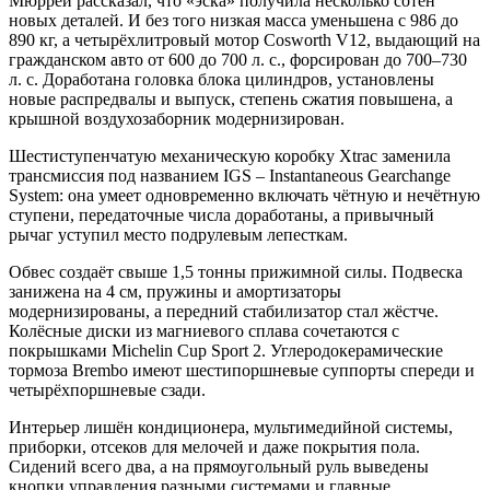
Мюррей рассказал, что «эска» получила несколько сотен
новых деталей. И без того низкая масса уменьшена с 986 до
890 кг, а четырёхлитровый мотор Cosworth V12, выдающий на
гражданском авто от 600 до 700 л. с., форсирован до 700–730
л. с. Доработана головка блока цилиндров, установлены
новые распредвалы и выпуск, степень сжатия повышена, а
крышной воздухозаборник модернизирован.
Шестиступенчатую механическую коробку Xtrac заменила
трансмиссия под названием IGS – Instantaneous Gearchange
System: она умеет одновременно включать чётную и нечётную
ступени, передаточные числа доработаны, а привычный
рычаг уступил место подрулевым лепесткам.
Обвес создаёт свыше 1,5 тонны прижимной силы. Подвеска
занижена на 4 см, пружины и амортизаторы
модернизированы, а передний стабилизатор стал жёстче.
Колёсные диски из магниевого сплава сочетаются с
покрышками Michelin Cup Sport 2. Углеродокерамические
тормоза Brembo имеют шестипоршневые суппорты спереди и
четырёхпоршневые сзади.
Интерьер лишён кондиционера, мультимедийной системы,
приборки, отсеков для мелочей и даже покрытия пола.
Сидений всего два, а на прямоугольный руль выведены
кнопки управления разными системами и главные