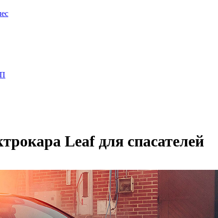
лес
ПП
ктрокара Leaf для спасателей