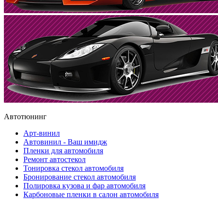
Автотюнинг
Арт-винил
Автовинил - Ваш имидж
Пленки для автомобиля
Ремонт автостекол
Тонировка стекол автомобиля
Бронирование стекол автомобиля
Полировка кузова и фар автомобиля
Карбоновые пленки в салон автомобиля