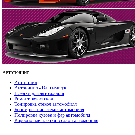
Автотюнинг
Арт-винил
Автовинил - Ваш имидж
Пленки для автомобиля
Ремонт автостекол
Тонировка стекол автомобиля
Бронирование стекол автомобиля
Полировка кузова и фар автомобиля
Карбоновые пленки в салон автомобиля