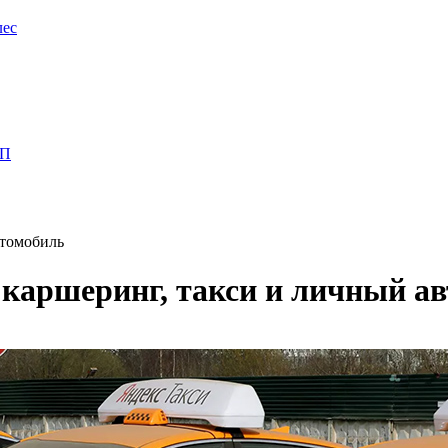
лес
ПП
втомобиль
 каршеринг, такси и личный а