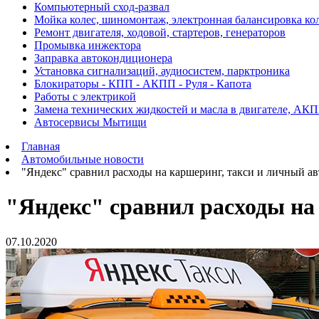
Компьютерный сход-развал
Мойка колес, шиномонтаж, электронная балансировка ко
Ремонт двигателя, ходовой, стартеров, генераторов
Промывка инжектора
Заправка автокондиционера
Установка сигнализаций, аудиосистем, парктроника
Блокираторы - КПП - АКПП - Руля - Капота
Работы с электрикой
Замена технических жидкостей и масла в двигателе, АК
Автосервисы Мытищи
Главная
Автомобильные новости
"Яндекс" сравнил расходы на каршеринг, такси и личный а
"Яндекс" сравнил расходы на
07.10.2020