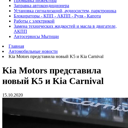
Промывка инжектора
Заправка автокондиционера
Установка сигнализаций, аудиосистем, парктроника
Блокираторы - КПП - АКПП - Руля - Капота
Работы с электрикой
Замена технических жидкостей и масла в двигателе,
АКПП
Автосервисы Мытищи
Главная
Автомобильные новости
Kia Motors представила новый K5 и Kia Carnival
Kia Motors представила
новый K5 и Kia Carnival
15.10.2020