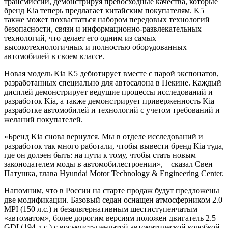
трансмиссии, демонстрируя превосходные качества, которые
бренд Kia теперь предлагает китайским покупателям. K5
также может похвастаться набором передовых технологий
безопасности, связи и информационно-развлекательных
технологий, что делает его одним из самых
высокотехнологичных и полностью оборудованных
автомобилей в своем классе.
Новая модель Kia K5 дебютирует вместе с парой экспонатов,
разработанных специально для автосалона в Пекине. Каждый
дисплей демонстрирует ведущие процессы исследований и
разработок Kia, а также демонстрирует приверженность Kia
разработке автомобилей и технологий с учетом требований и
желаний покупателей.
«Бренд Kia снова вернулся. Мы в отделе исследований и
разработок так много работали, чтобы вывести бренд Kia туда,
где он долэен быть: на пути к тому, чтобы стать новым
законодателем моды в автомобилестроении», – сказал Свен
Патушка, глава Hyundai Motor Technology & Engineering Center.
Напомним, что в России на старте продаж будут предложены
две модификации. Базовый седан оснащен атмосферником 2.0
MPI (150 л.с.) и безальтернативным шестиступенчатым
«автоматом», более дорогим версиям положен двигатель 2.5
GDI (194 л.с.) с восьмиступенчатой автоматической коробкой