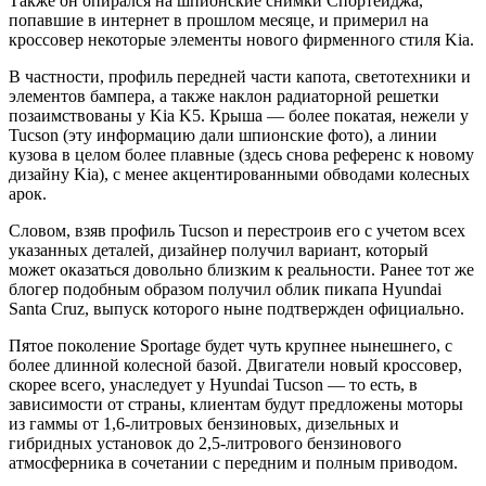
Также он опирался на шпионские снимки Спортейджа,
попавшие в интернет в прошлом месяце, и примерил на
кроссовер некоторые элементы нового фирменного стиля Kia.
В частности, профиль передней части капота, светотехники и
элементов бампера, а также наклон радиаторной решетки
позаимствованы у Kia K5. Крыша — более покатая, нежели у
Tucson (эту информацию дали шпионские фото), а линии
кузова в целом более плавные (здесь снова референс к новому
дизайну Kia), с менее акцентированными обводами колесных
арок.
Словом, взяв профиль Tucson и перестроив его с учетом всех
указанных деталей, дизайнер получил вариант, который
может оказаться довольно близким к реальности. Ранее тот же
блогер подобным образом получил облик пикапа Hyundai
Santa Cruz, выпуск которого ныне подтвержден официально.
Пятое поколение Sportage будет чуть крупнее нынешнего, с
более длинной колесной базой. Двигатели новый кроссовер,
скорее всего, унаследует у Hyundai Tucson — то есть, в
зависимости от страны, клиентам будут предложены моторы
из гаммы от 1,6-литровых бензиновых, дизельных и
гибридных установок до 2,5-литрового бензинового
атмосферника в сочетании с передним и полным приводом.