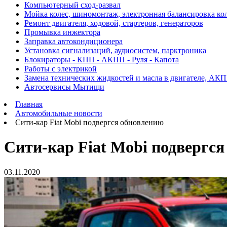
Компьютерный сход-развал
Мойка колес, шиномонтаж, электронная балансировка ко
Ремонт двигателя, ходовой, стартеров, генераторов
Промывка инжектора
Заправка автокондиционера
Установка сигнализаций, аудиосистем, парктроника
Блокираторы - КПП - АКПП - Руля - Капота
Работы с электрикой
Замена технических жидкостей и масла в двигателе, АК
Автосервисы Мытищи
Главная
Автомобильные новости
Сити-кар Fiat Mobi подвергся обновлению
Сити-кар Fiat Mobi подвергс
03.11.2020