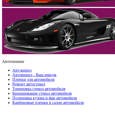
Автотюнинг
Арт-винил
Автовинил - Ваш имидж
Пленки для автомобиля
Ремонт автостекол
Тонировка стекол автомобиля
Бронирование стекол автомобиля
Полировка кузова и фар автомобиля
Карбоновые пленки в салон автомобиля