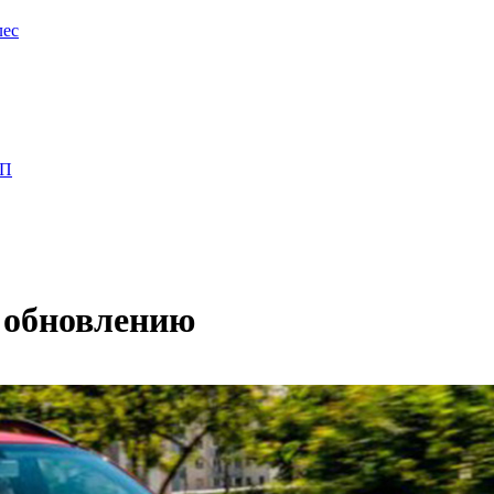
лес
ПП
я обновлению