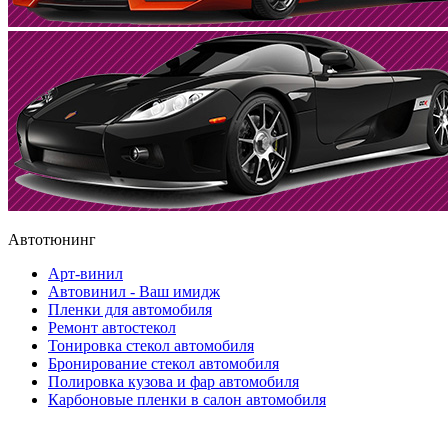
Автотюнинг
Арт-винил
Автовинил - Ваш имидж
Пленки для автомобиля
Ремонт автостекол
Тонировка стекол автомобиля
Бронирование стекол автомобиля
Полировка кузова и фар автомобиля
Карбоновые пленки в салон автомобиля