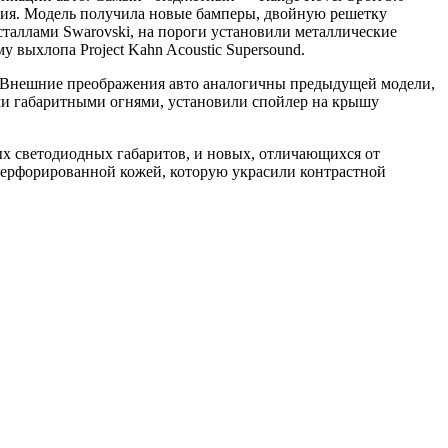
ения. Модель получила новые бамперы, двойную решетку
сталлами Swarovski, на пороги установили металлические
 выхлопа Project Kahn Acoustic Supersound.
. Внешние преображения авто аналогичны предыдущей модели,
ыми габаритными огнями, установили спойлер на крышу
вых светодиодных габаритов, и новых, отличающихся от
 перфорированной кожей, которую украсили контрастной