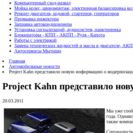
Компьютерный сход-развал
Мойка колес, шиномонтаж, электронная балансировка ко
Ремонт двигателя, ходовой, стартеров, генераторов
Промывка инжектора
Заправка автокондиционера
Установка сигнализаций, аудиосистем, парктроника
Блокираторы - КПП - АКПП - Руля - Капота
Работы с электрикой
Замена технических жидкостей и масла в двигателе, АК
Автосервисы Мытищи
Главная
Автомобильные новости
Project Kahn представило новую информацию о модернизаци
Project Kahn представило но
20.03.2011
Мы уже сообщ
года. Однако
также компа
Специалисты 