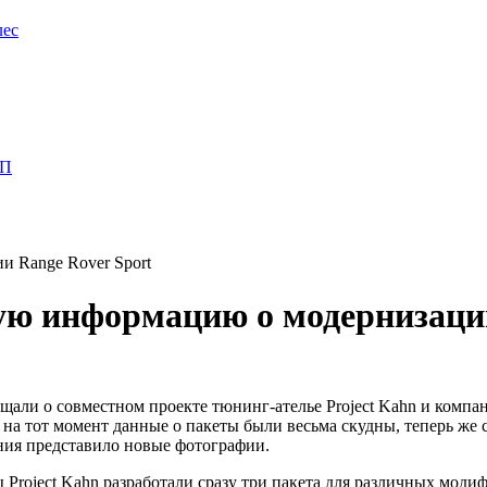
лес
ПП
и Range Rover Sport
вую информацию о модернизаци
али о совместном проекте тюнинг-ателье Project Kahn и компан
 на тот момент данные о пакеты были весьма скудны, теперь же 
ния представило новые фотографии.
Project Kahn разработали сразу три пакета для различных моди