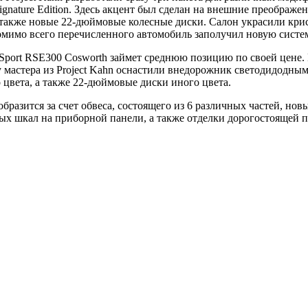
gnature Edition. Здесь акцент был сделан на внешние преображ
 также новые 22-дюймовые колесные диски. Салон украсили кри
мимо всего перечисленного автомобиль заполучил новую систему
 Sport RSE300 Cosworth займет среднюю позицию по своей цене
у мастера из Project Kahn оснастили внедорожник светодидодн
 цвета, а также 22-дюймовые диски иного цвета.
разится за счет обвеса, состоящего из 6 различных частей, но
вых шкал на приборной панели, а также отделки дорогостоящей