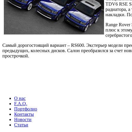
TDV6 RSE Si
радиатора, а
накладки. По
Range Rover
плюс к этом
серебристого
Самый дорогостоящий вариант – RS600. Экстерьер модели преоб
предыдущих, колесных дисков. Салон преобразился за счет но
прострочкой.
О нас
F.A.Q.
Портфолио
Контакты
Новости
Статьи