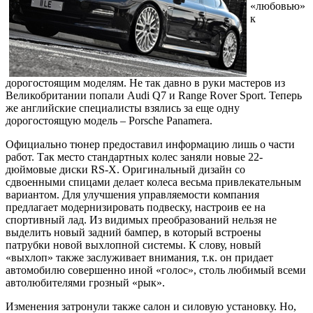
«любовью»
к
дорогостоящим моделям. Не так давно в руки мастеров из
Великобритании попали Audi Q7 и Range Rover Sport. Теперь
же английские специалисты взялись за еще одну
дорогостоящую модель – Porsche Panamera.
Официально тюнер предоставил информацию лишь о части
работ. Так место стандартных колес заняли новые 22-
дюймовые диски RS-X. Оригинальный дизайн со
сдвоенными спицами делает колеса весьма привлекательным
вариантом. Для улучшения управляемости компания
предлагает модернизировать подвеску, настроив ее на
спортивный лад. Из видимых преобразований нельзя не
выделить новый задний бампер, в который встроены
патрубки новой выхлопной системы. К слову, новый
«выхлоп» также заслуживает внимания, т.к. он придает
автомобилю совершенно иной «голос», столь любимый всеми
автолюбителями грозный «рык».
Изменения затронули также салон и силовую установку. Но,