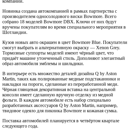
компании.
Новинка создана автокомпанией в рамках партнерства с
производителем односолодового виски Bowmore. Всего
собрано 18 моделей Bowmore DBX. Ключи от них будут
вручены покупателям во время специального мероприятия в
Шотландии.
Кузов новых авто окрашен в цвет Bowmore Blue. Покупатели
смогут выбрать и альтернативную окраску — Xenon Grey.
Тормозные суппорты моделей имеют чёрный цвет, что
придаёт машине утонченный стиль. Дополняют элегантный
образ автомобиля эмблемы и шильдики.
В интерьере есть множество деталей дизайна Q by Aston
Martin, таких как полированные медные подстаканники и
накладки на пороги, сделанные из переработанной меди.
Чёрная глянцевая декоративная вставка на центральной
консоли имеет сделанную вручную отделку из медной
фольги. В каждом автомобиле есть набор специально
разработанных аксессуаров Q by Aston Martin, например,
твидовое одеяло для пикника Bowmore и кожаная сумка.
Поставка автомобилей планируется в четвёртом квартале
следующего года.