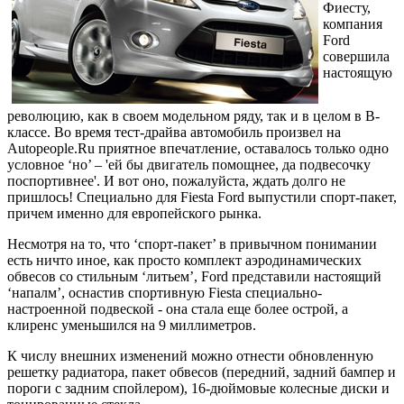
Фиесту,
компания
Ford
совершила
настоящую
революцию, как в своем модельном ряду, так и в целом в B-
классе. Во время тест-драйва автомобиль произвел на
Autopeople.Ru приятное впечатление, оставалось только одно
условное ‘но’ – 'ей бы двигатель помощнее, да подвесочку
поспортивнее'. И вот оно, пожалуйста, ждать долго не
пришлось! Специально для Fiesta Ford выпустили спорт-пакет,
причем именно для европейского рынка.
Несмотря на то, что ‘спорт-пакет’ в привычном понимании
есть ничто иное, как просто комплект аэродинамических
обвесов со стильным ‘литьем’, Ford представили настоящий
‘напалм’, оснастив спортивную Fiesta специально-
настроенной подвеской - она стала еще более острой, а
клиренс уменьшился на 9 миллиметров.
К числу внешних изменений можно отнести обновленную
решетку радиатора, пакет обвесов (передний, задний бампер и
пороги с задним спойлером), 16-дюймовые колесные диски и