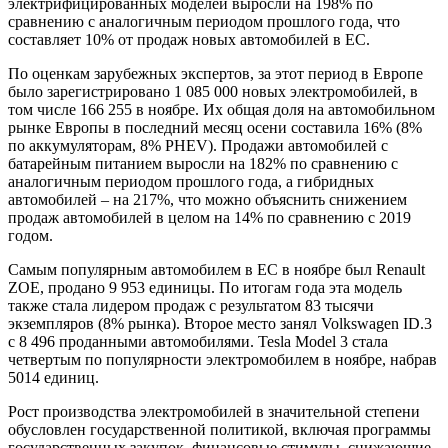
электрифицированных моделей выросли на 198% по
сравнению с аналогичным периодом прошлого года, что
составляет 10% от продаж новых автомобилей в ЕС.
По оценкам зарубежных экспертов, за этот период в Европе
было зарегистрировано 1 085 000 новых электромобилей, в
том числе 166 255 в ноябре. Их общая доля на автомобильном
рынке Европы в последний месяц осени составила 16% (8%
по аккумуляторам, 8% PHEV). Продажи автомобилей с
батарейным питанием выросли на 182% по сравнению с
аналогичным периодом прошлого года, а гибридных
автомобилей – на 217%, что можно объяснить снижением
продаж автомобилей в целом на 14% по сравнению с 2019
годом.
Самым популярным автомобилем в ЕС в ноябре был Renault
ZOE, продано 9 953 единицы. По итогам года эта модель
также стала лидером продаж с результатом 83 тысячи
экземпляров (8% рынка). Второе место занял Volkswagen ID.3
с 8 496 проданными автомобилями. Tesla Model 3 стала
четвертым по популярности электромобилем в ноябре, набрав
5014 единиц.
Рост производства электромобилей в значительной степени
обусловлен государственной политикой, включая программы
государственных закупок, финансовые стимулы, снижающие