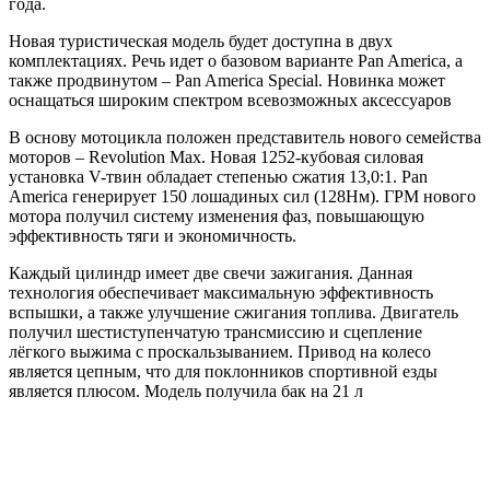
года.
Новая туристическая модель будет доступна в двух
комплектациях. Речь идет о базовом варианте Pan America, а
также продвинутом – Pan America Special. Новинка может
оснащаться широким спектром всевозможных аксессуаров
В основу мотоцикла положен представитель нового семейства
моторов – Revolution Max. Новая 1252-кубовая силовая
установка V-твин обладает степенью сжатия 13,0:1. Pan
America генерирует 150 лошадиных сил (128Нм). ГРМ нового
мотора получил систему изменения фаз, повышающую
эффективность тяги и экономичность.
Каждый цилиндр имеет две свечи зажигания. Данная
технология обеспечивает максимальную эффективность
вспышки, а также улучшение сжигания топлива. Двигатель
получил шестиступенчатую трансмиссию и сцепление
лёгкого выжима с проскальзыванием. Привод на колесо
является цепным, что для поклонников спортивной езды
является плюсом. Модель получила бак на 21 л