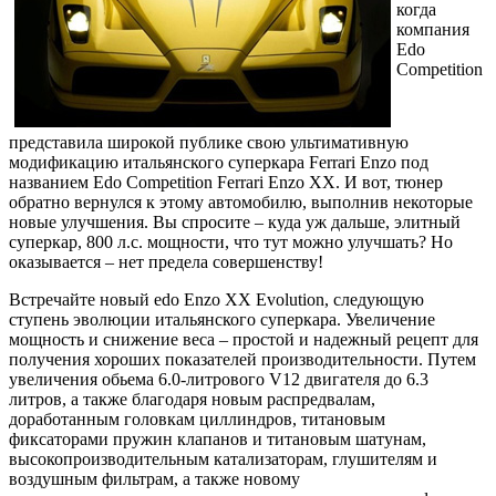
когда
компания
Edo
Competition
представила широкой публике свою ультимативную
модификацию итальянского суперкара Ferrari Enzo под
названием Edo Competition Ferrari Enzo XX. И вот, тюнер
обратно вернулся к этому автомобилю, выполнив некоторые
новые улучшения. Вы спросите – куда уж дальше, элитный
суперкар, 800 л.с. мощности, что тут можно улучшать? Но
оказывается – нет предела совершенству!
Встречайте новый edo Enzo XX Evolution, следующую
ступень эволюции итальянского суперкара. Увеличение
мощность и снижение веса – простой и надежный рецепт для
получения хороших показателей производительности. Путем
увеличения обьема 6.0-литрового V12 двигателя до 6.3
литров, а также благодаря новым распредвалам,
доработанным головкам циллиндров, титановым
фиксаторами пружин клапанов и титановым шатунам,
высокопроизводительным катализаторам, глушителям и
воздушным фильтрам, а также новому