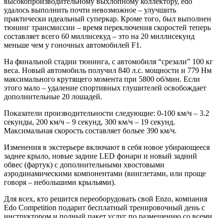
высокопроизводительному выхлопному коллектору, edo
удалось выполнить почти невозможное – улучшить
практически идеальный суперкар. Кроме того, был выполнен
тюнинг трансмиссии – время переключения скоростей теперь
составляет всего 60 миллисекуд – это на 20 миллисекунд
меньше чем у гоночных автомобилей F1.
На финальной стадии тюнинга, с автомобиля “срезали” 100 кг
веса. Новый автомобиль получил 840 л.с. мощности и 779 Нм
максимального крутящего момента при 5800 об/мин. Если
этого мало – удаление спортивных глушителей освобождает
дополнительные 20 лошадей.
Показатели производительности следующие: 0-100 км/ч – 3.2
секунды, 200 км/ч – 9 секунд, 300 км/ч – 19 секунд.
Максимальная скорость составляет больее 390 км/ч.
Изменения в экстерьере включают в себя новое убирающееся
заднее крыло, новые задние LED фонари и новый задний
обвес (фартук) с дополнительными хвостовыми
аэродинамическими компонентами (винглетами, или проще
говоря – небольшими крыльями).
Для всех, кто решится переоборудовать свой Enzo, компания
Edo Competition подарит бесплатный тренировочный день с
инструктором и полный пакет услуг по размещению со всеми