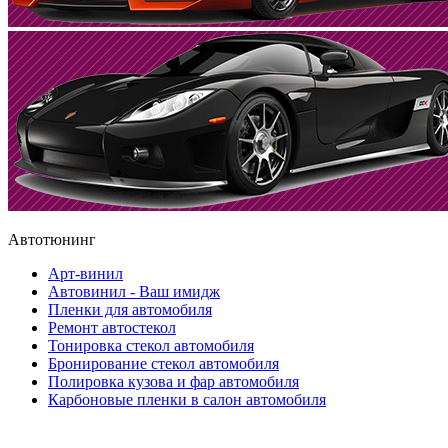
Автотюнинг
Арт-винил
Автовинил - Ваш имидж
Пленки для автомобиля
Ремонт автостекол
Тонировка стекол автомобиля
Бронирование стекол автомобиля
Полировка кузова и фар автомобиля
Карбоновые пленки в салон автомобиля