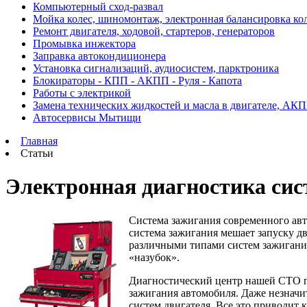
Компьютерный сход-развал
Мойка колес, шиномонтаж, электронная балансировка ко
Ремонт двигателя, ходовой, стартеров, генераторов
Промывка инжектора
Заправка автокондиционера
Установка сигнализаций, аудиосистем, парктроника
Блокираторы - КПП - АКПП - Руля - Капота
Работы с электрикой
Замена технических жидкостей и масла в двигателе, АК
Автосервисы Мытищи
Главная
Статьи
Электронная диагностика сис
Система зажигания современного авт
система зажигания мешает запуску д
различными типами систем зажигания,
«назубок».
Диагностический центр нашей СТО п
зажигания автомобиля. Даже незначи
систем двигателя. Все это приводит