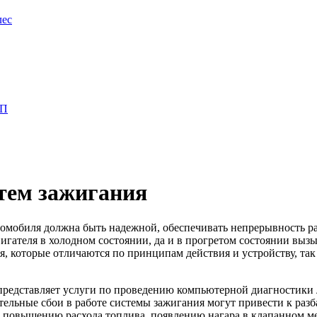
лес
ПП
тем зажигания
омобиля должна быть надежной, обеспечивать непрерывность ра
вигателя в холодном состоянии, да и в прогретом состоянии вы
 которые отличаются по принципам действия и устройству, так ч
редставляет услуги по проведению компьютерной диагностики
тельные сбои в работе системы зажигания могут привести к разб
 к повышению расхода топлива, появлению нагара в клапанном ме