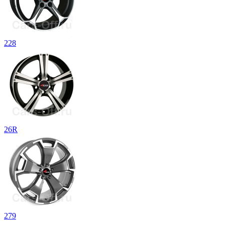
228
26R
279