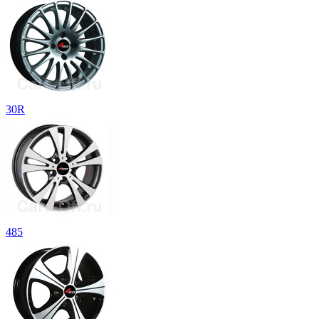
30R
485