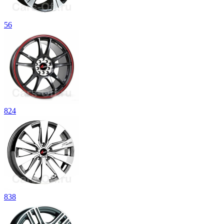
56
824
838