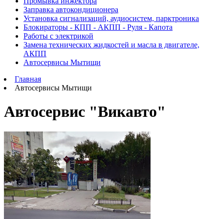
Промывка инжектора
Заправка автокондиционера
Установка сигнализаций, аудиосистем, парктроника
Блокираторы - КПП - АКПП - Руля - Капота
Работы с электрикой
Замена технических жидкостей и масла в двигателе,
АКПП
Автосервисы Мытищи
Главная
Автосервисы Мытищи
Автосервис "Викавто"