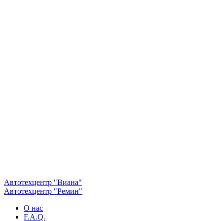
Автотехцентр "Виана"
Автотехцентр "Ремин"
О нас
F.A.Q.