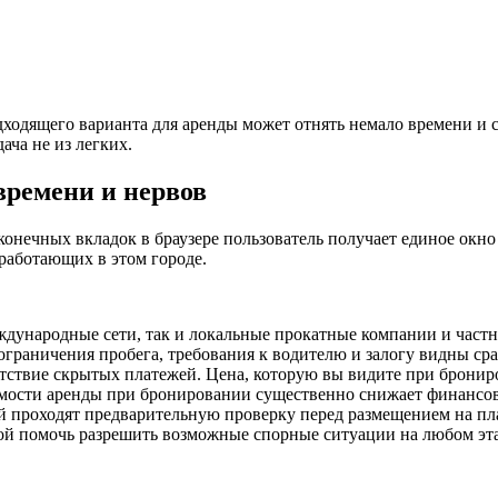
ходящего варианта для аренды может отнять немало времени и с
ча не из легких.
ремени и нервов
онечных вкладок в браузере пользователь получает единое окн
 работающих в этом городе.
ународные сети, так и локальные прокатные компании и частн
граничения пробега, требования к водителю и залогу видны сра
ствие скрытых платежей. Цена, которую вы видите при брониро
имости аренды при бронировании существенно снижает финансов
й проходят предварительную проверку перед размещением на пла
й помочь разрешить возможные спорные ситуации на любом этап