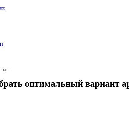
лес
ПП
ренды
ыбрать оптимальный вариант а