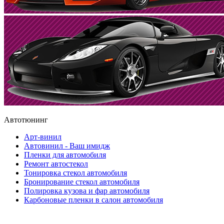
Автотюнинг
Арт-винил
Автовинил - Ваш имидж
Пленки для автомобиля
Ремонт автостекол
Тонировка стекол автомобиля
Бронирование стекол автомобиля
Полировка кузова и фар автомобиля
Карбоновые пленки в салон автомобиля