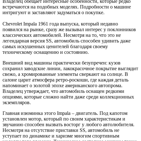
Владелец обещает интересные особенности, которые редко
встречаются на подобных моделях. Подробности о машине
интригуют и заставляют задуматься о покупке.
Chevrolet Impala 1961 года выпуска, который недавно
появился на рынке, сразу же вызывал интерес у поклонников
классических автомобилей. Несмотря на то, что это не
легендарная версия SS, автомобиль способен удивить даже
самых искушенных ценителей благодаря своему
техническому оснащению и состоянию.
Внешний вид машины практически безупречен: кузов
сохранил заводские линии, лакокрасочное покрытие выглядит
свежо, а хромированные элементы сверкают на солнце. В
салоне царит атмосфера ретро-роскоши, где каждая деталь
напоминает о золотой эпохе американского автопрома.
Владелец утверждает, что автомобиль оснащен редкими
опциями, которые сложно найти даже среди коллекционных
экземпляров.
Главная изюминка этого Impala – двигатель. Под капотом
установлен мотор, который по своим характеристикам и
звучанию способен вызвать восторг у любого автолюбителя.
Несмотря на отсутствие приставки SS, автомобиль не
уступает по динамике и харизме многим спортивным