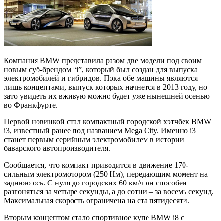
Компания BMW представила разом две модели под своим
новым суб-брендом “i”, который был создан для выпуска
электромобилей и гибридов. Пока обе машины являются
лишь концептами, выпуск которых начнется в 2013 году, но
зато увидеть их вживую можно будет уже нынешней осенью
во Франкфурте.
Первой новинкой стал компактный городской хэтчбек BMW
i3, известный ранее под названием Mega City. Именно i3
станет первым серийным электромобилем в истории
баварского автопроизводителя.
Сообщается, что компакт приводится в движение 170-
сильным электромотором (250 Нм), передающим момент на
заднюю ось. С нуля до городских 60 км/ч он способен
разгоняться за четыре секунды, а до сотни – за восемь секунд.
Максимальная скорость ограничена на ста пятидесяти.
Вторым концептом стало спортивное купе BMW i8 с