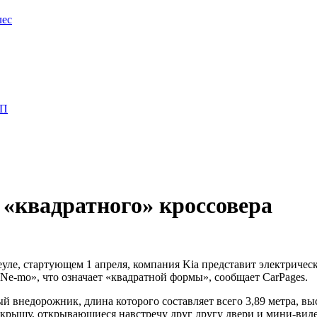
лес
ПП
 «квадратного» кроссовера
еуле, стартующем 1 апреля, компания Kia представит электричес
«Ne-mo», что означает «квадратной формы», сообщает CarPages.
 внедорожник, длина которого составляет всего 3,89 метра, высо
крышу, открывающиеся навстречу друг другу двери и мини-виде