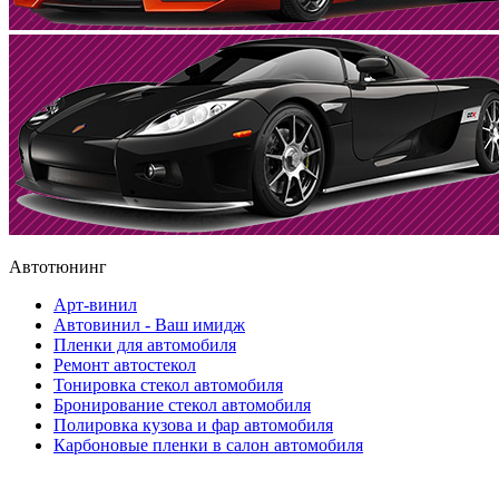
Автотюнинг
Арт-винил
Автовинил - Ваш имидж
Пленки для автомобиля
Ремонт автостекол
Тонировка стекол автомобиля
Бронирование стекол автомобиля
Полировка кузова и фар автомобиля
Карбоновые пленки в салон автомобиля