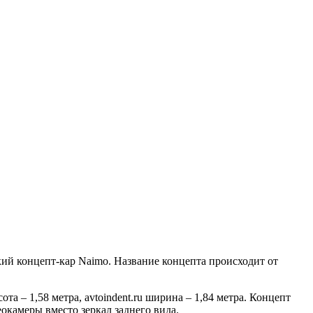
кий концепт-кар Naimo. Название концепта происходит от
та – 1,58 метра, avtoindent.ru ширина – 1,84 метра. Концепт
окамеры вместо зеркал заднего вида.