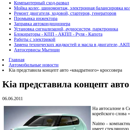
Компьютерный сход-развал
Мойка колес, шиномонтаж, электронная балансировка ко
Ремонт двигателя, ходовой, стартеров, генераторов
Промывка инжектора
Заправка автокондиционера
Установка сигнализаций, аудиосистем, парктроника
Блокираторы - КПП - АКПП - Руля - Капота
Работы с электрикой
Замена технических жидкостей и масла в двигателе, АК
Автосервисы Мытищи
Главная
Автомобильные новости
Kia представила концепт авто «квадратного» кроссовера
Kia представила концепт авто
06.06.2011
На автосалоне в С
корейского слова 
Naimo – компактный
имеет стеклянную 